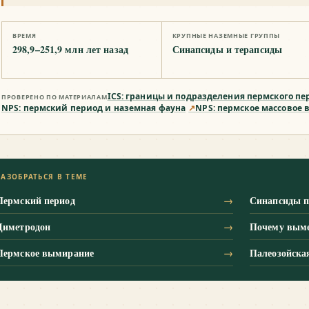
ВРЕМЯ
КРУПНЫЕ НАЗЕМНЫЕ ГРУППЫ
298,9–251,9 млн лет назад
Синапсиды и терапсиды
ICS: границы и подразделения пермского пе
ПРОВЕРЕНО ПО МАТЕРИАЛАМ
NPS: пермский период и наземная фауна
↗
NPS: пермское массовое
РАЗОБРАТЬСЯ В ТЕМЕ
Пермский период
→
Синапсиды 
Диметродон
→
Почему выме
Пермское вымирание
→
Палеозойска