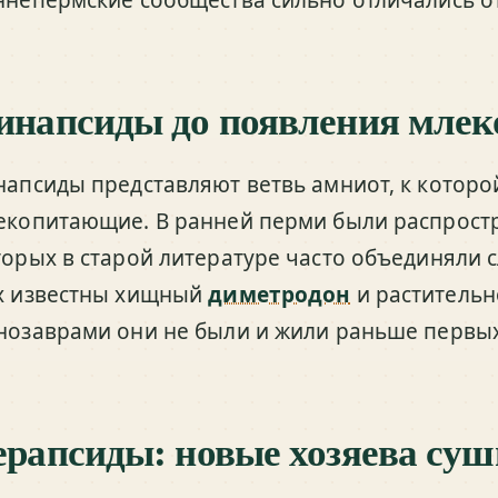
инапсиды до появления мле
напсиды представляют ветвь амниот, к которо
екопитающие. В ранней перми были распрост
торых в старой литературе часто объединяли 
х известны хищный
диметродон
и растительн
нозаврами они не были и жили раньше первых
ерапсиды: новые хозяева суш