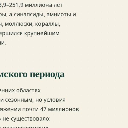
,9–251,9 миллиона лет
ры, а синапсиды, амниоты и
, моллюски, кораллы,
вершился крупнейшим
и.
ского периода
ренних областях
 и сезонным, но условия
тяжении почти 47 миллионов
 не существовало:
т позднепермских.