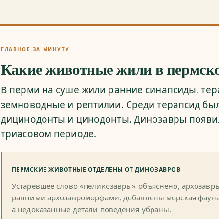
ГЛАВНОЕ ЗА МИНУТУ
Какие животные жили в пермск
В перми на суше жили ранние синапсиды, те
земноводные и рептилии. Среди терапсид бы
дицинодонты и цинодонты. Динозавры появил
триасовом периоде.
ПЕРМСКИЕ ЖИВОТНЫЕ ОТДЕЛЕНЫ ОТ ДИНОЗАВРОВ
Устаревшее слово «пеликозавры» объяснено, архозавр
ранними архозавроморфами, добавлены морская фауна
а недоказанные детали поведения убраны.