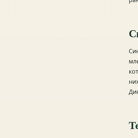
С
Си
мл
ко
ни
Ди
Т