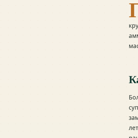
кр
ам
ма
К
Бо
су
за
ле
ра