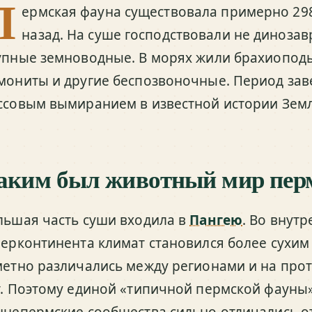
П
ермская фауна существовала примерно 298
назад. На суше господствовали не динозав
упные земноводные. В морях жили брахиоподы
мониты и другие беспозвоночные. Период за
ссовым вымиранием в известной истории Земл
аким был животный мир перм
льшая часть суши входила в
Пангею
. Во внут
перконтинента климат становился более сухим
метно различались между регионами и на про
т. Поэтому единой «типичной пермской фауны»
ннепермские сообщества сильно отличались о