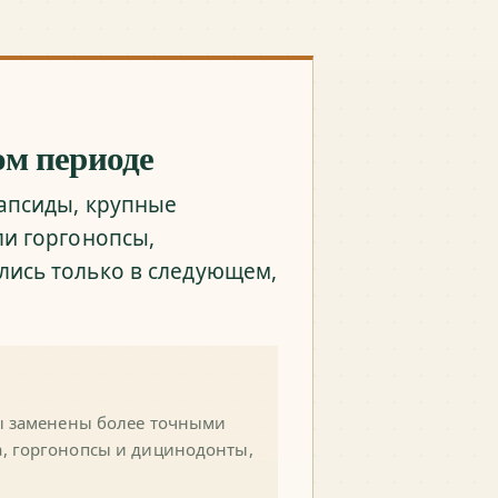
ом периоде
рапсиды, крупные
ли горгонопсы,
ись только в следующем,
ы заменены более точными
, горгонопсы и дицинодонты,