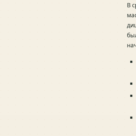
В 
ма
ди
бы
на