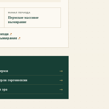
ФИНАЛ ПЕРИОДА
Пермское массовое
вымирание
риода
↗
 вымирание
↗
перми
→
рли горгонопсии
→
я эра
→