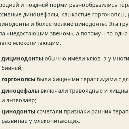
средней и поздней перми разнообразились тер
ссивные диноцефалы, клыкастые горгонопсы,
цинодонты и более мелкие цинодонты. Эта гру
ла «недостающим звеном», а потому, что одна 
чало млекопитающим.
дицинодонты
обычно имели клюв, а у многи
бивней;
горгонопсы
были хищными терапсидами с д
диноцефалы
включали травоядные и хищные
и антеозавр;
цинодонты
сочетали признаки ранних терап
развитые у млекопитающих.