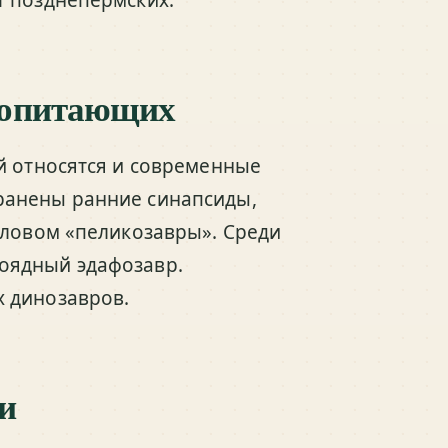
копитающих
й относятся и современные
ранены ранние синапсиды,
словом «пеликозавры». Среди
оядный эдафозавр.
 динозавров.
и