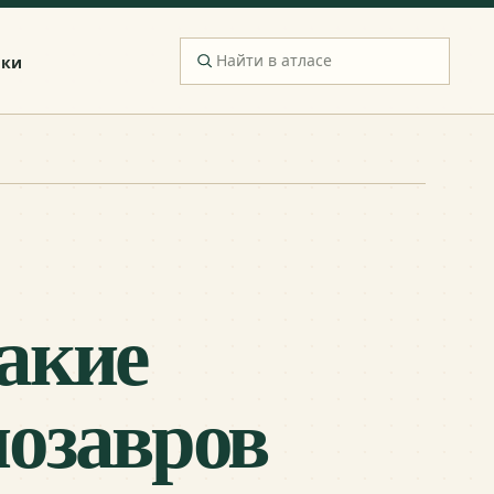
ики
акие
нозавров