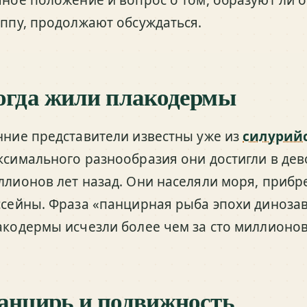
уппу, продолжают обсуждаться.
огда жили плакодермы
нние представители известны уже из
силурий
ксимального разнообразия они достигли в дев
ллионов лет назад. Они населяли моря, приб
ссейны. Фраза «панцирная рыба эпохи диноза
акодермы исчезли более чем за сто миллионов
анцирь и подвижность