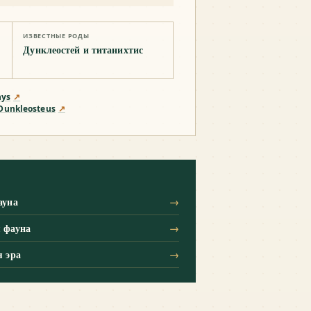
ИЗВЕСТНЫЕ РОДЫ
Дунклеостей и титанихтис
hys
↗
Dunkleosteus
↗
ауна
→
 фауна
→
я эра
→