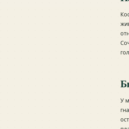
Ко
жи
от
Со
го
Б
У 
гн
ос
пл