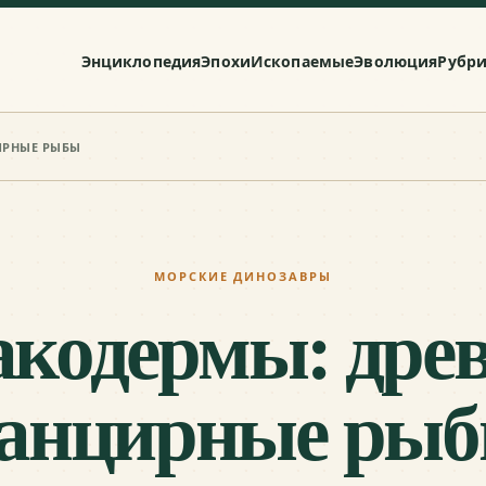
Энциклопедия
Эпохи
Ископаемые
Эволюция
Рубр
ИРНЫЕ РЫБЫ
МОРСКИЕ ДИНОЗАВРЫ
кодермы: дре
анцирные ры