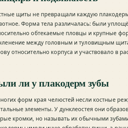
стные щиты не превращали каждую плакодерм
вотное. Форма тела различалась: были упло
носительно обтекаемые пловцы и крупные фо
членение между головным и туловищным щит
лову относительно корпуса и участвовало в ра
ыли ли у плакодерм зубы
многих форм края челюстей несли костные ре
атальные элементы. У дунклеостея они образ
трые кромки, но называть их обычными зубам
акодермы имели иную обработку пищи, а ран