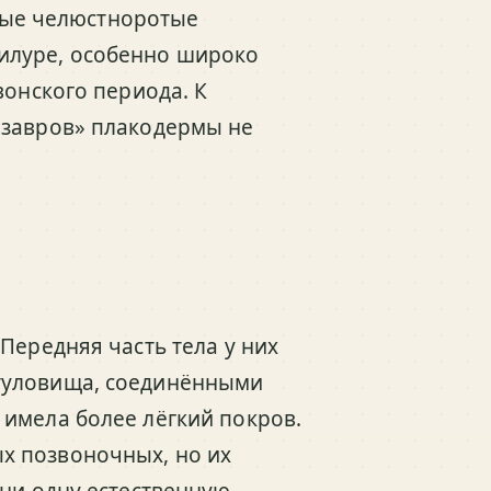
ные челюстноротые
силуре, особенно широко
вонского периода. К
озавров» плакодермы не
Передняя часть тела у них
туловища, соединёнными
имела более лёгкий покров.
х позвоночных, но их
они одну естественную