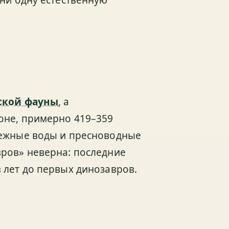
ской фауны
, а
оне, примерно 419–359
режные воды и пресноводные
вров» неверна: последние
 лет до первых динозавров.