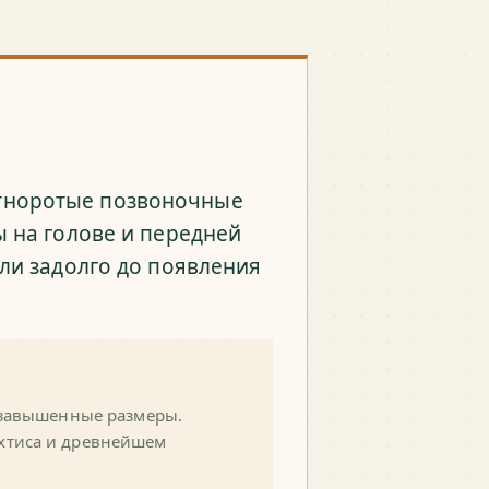
тноротые позвоночные
ы на голове и передней
зли задолго до появления
 завышенные размеры.
хтиса и древнейшем