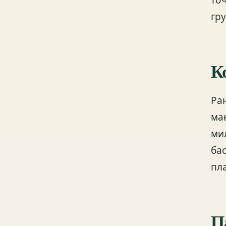
гр
К
Ра
ма
ми
ба
пл
П