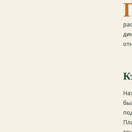
ра
ди
от
К
На
бы
по
Пл
то