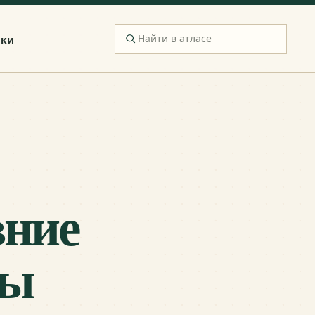
ики
вние
бы