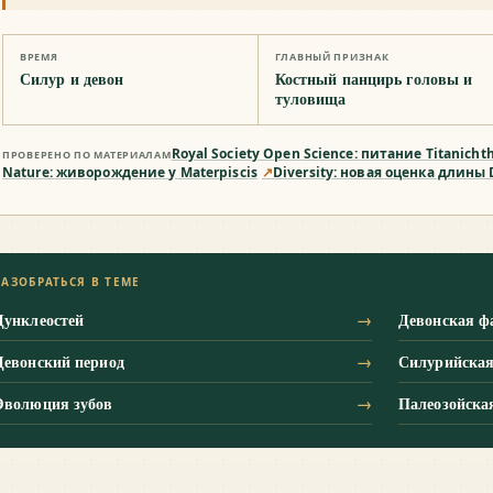
ВРЕМЯ
ГЛАВНЫЙ ПРИЗНАК
Силур и девон
Костный панцирь головы и
туловища
Royal Society Open Science: питание Titanicht
ПРОВЕРЕНО ПО МАТЕРИАЛАМ
Nature: живорождение у Materpiscis
↗
Diversity: новая оценка длины 
РАЗОБРАТЬСЯ В ТЕМЕ
Дунклеостей
→
Девонская ф
Девонский период
→
Силурийская
Эволюция зубов
→
Палеозойска