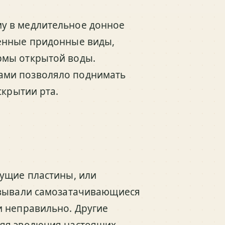
у в медлительное донное
щённые придонные виды,
рмы открытой воды.
ами позволяло поднимать
скрытии рта.
жущие пластины, или
овывали самозатачивающиеся
и неправильно. Другие
няя эволюция настоящих