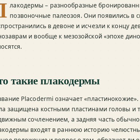
П
лакодермы – разнообразные бронирован
позвоночные палеозоя. Они появились в 
спространились в девоне и исчезли к концу де
нозаврам и вообще к мезозойской «эпохе дин
носятся.
то такие плакодермы
звание Placodermi означает «пластинокожие». 
ла защищена костными пластинами головы и 
движным сочленением, а задняя часть обычно 
акодермы входят в раннюю историю челюстны
чное положение и вопрос о том, образуют ли 