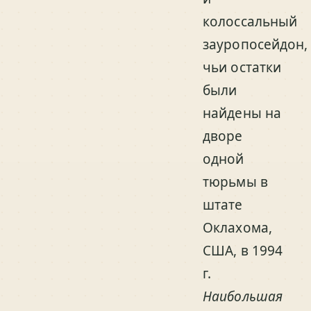
колоссальный
зауропосейдон,
чьи остатки
были
найдены на
дворе
одной
тюрьмы в
штате
Оклахома,
США, в 1994
г.
Наибольшая