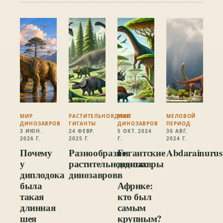
МИР
РАСТИТЕЛЬНОЯДНЫЕ
МИР
МЕЛОВОЙ
ДИНОЗАВРОВ
ГИГАНТЫ
ДИНОЗАВРОВ
ПЕРИОД
3 ИЮН.
24 ФЕВР.
5 ОКТ. 2024
30 АВГ.
2026 Г.
2025 Г.
Г.
2024 Г.
Почему
Разнообразие
Гигантские
Abdarainurus
у
растительноядных
динозавры
диплодока
динозавров
в
была
Африке:
такая
кто был
длинная
самым
шея
крупным?