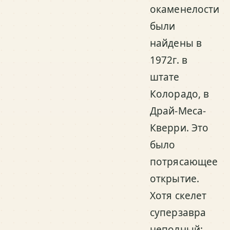
окаменелости
были
найдены в
1972г. в
штате
Колорадо, в
Драй-Меса-
Кверри. Это
было
потрясающее
открытие.
Хотя скелет
суперзавра
неполный: