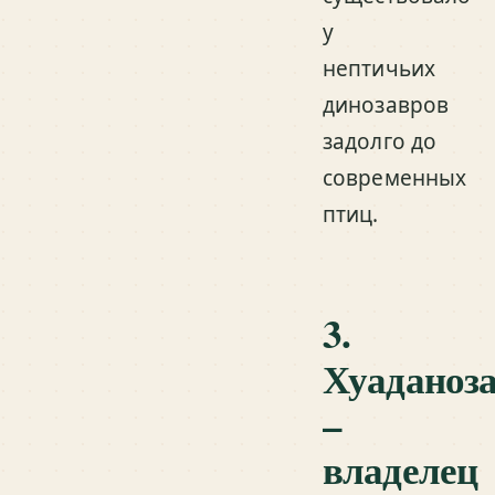
у
нептичьих
динозавров
задолго до
современных
птиц.
3.
Хуаданоз
–
владелец