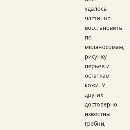
удалось
частично
восстановить
по
меланосомам,
рисунку
перьев и
остаткам
кожи. У
других
достоверно
известны
гребни,