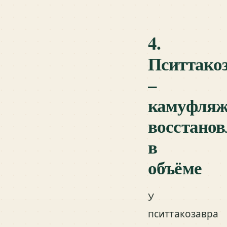
4.
Пситтако
–
камуфляж
восстано
в
объёме
У
пситтакозавра