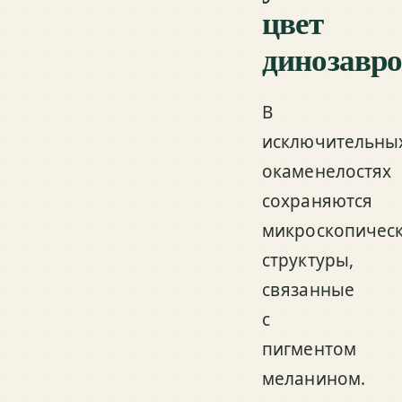
цвет
динозавро
В
исключительны
окаменелостях
сохраняются
микроскопичес
структуры,
связанные
с
пигментом
меланином.