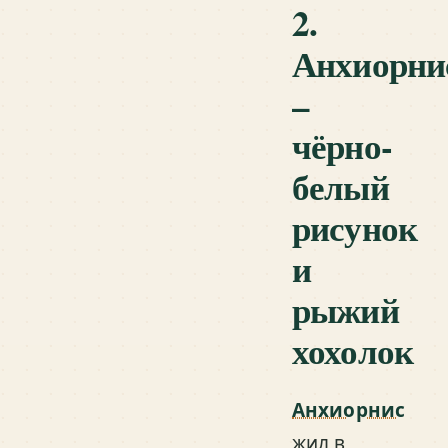
2.
Анхиорни
–
чёрно-
белый
рисунок
и
рыжий
хохолок
Анхиорнис
жил в