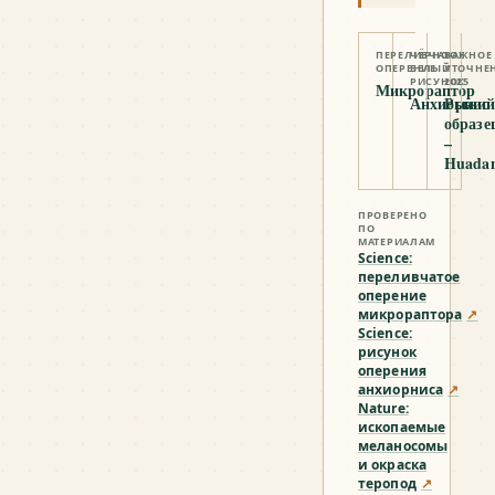
ПЕРЕЛИВЧАТОЕ
ЧЁРНО-
ВАЖНОЕ
ОПЕРЕНИЕ
БЕЛЫЙ
УТОЧНЕ
РИСУНОК
2025
Микрораптор
Анхиорнис
Рыжи
образе
–
Huadan
ПРОВЕРЕНО
ПО
МАТЕРИАЛАМ
Science:
переливчатое
оперение
микрораптора
↗
Science:
рисунок
оперения
анхиорниса
↗
Nature:
ископаемые
меланосомы
и окраска
теропод
↗