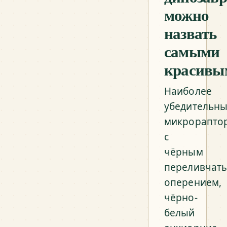
можно
назвать
самыми
красивы
Наиболее
убедительн
микрорапто
с
чёрным
переливчат
оперением,
чёрно-
белый