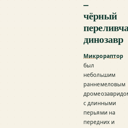
–
чёрный
переливч
динозавр
Микрораптор
был
небольшим
раннемеловым
дромеозавридо
с длинными
перьями на
передних и