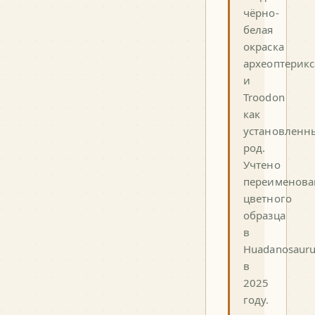
чёрно-
белая
окраска
археоптерикс
и
Troodon
как
установленн
род.
Учтено
переименова
цветного
образца
в
Huadanosauru
в
2025
году.