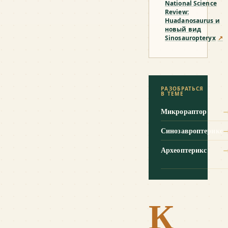
National Science
Review:
Huadanosaurus и
новый вид
Sinosauropteryx
↗
РАЗОБРАТЬСЯ
В ТЕМЕ
Микрораптор
Синозавроптерикс
Археоптерикс
К