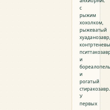
анхиорнис
с
рыжим
хохолком,
рыжеватый
хуаданозавр
контртенев
пситтакозав
и
бореалопель
и
рогатый
стиракозавр
У
первых