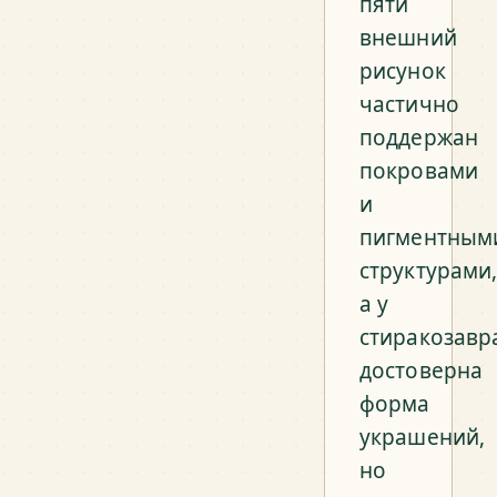
пяти
внешний
рисунок
частично
поддержан
покровами
и
пигментным
структурами
а у
стиракозавр
достоверна
форма
украшений,
но