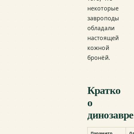
некоторые
завроподы
обладали
настоящей
кожной
бронёй.
Кратко
о
динозавре
Параметр
Д