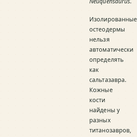
Neuquensaurus
.
Изолированны
остеодермы
нельзя
автоматически
определять
как
сальтазавра.
Кожные
кости
найдены у
разных
титанозавров,