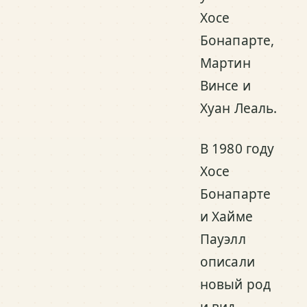
Хосе
Бонапарте,
Мартин
Винсе и
Хуан Леаль.
В 1980 году
Хосе
Бонапарте
и Хайме
Пауэлл
описали
новый род
и вид