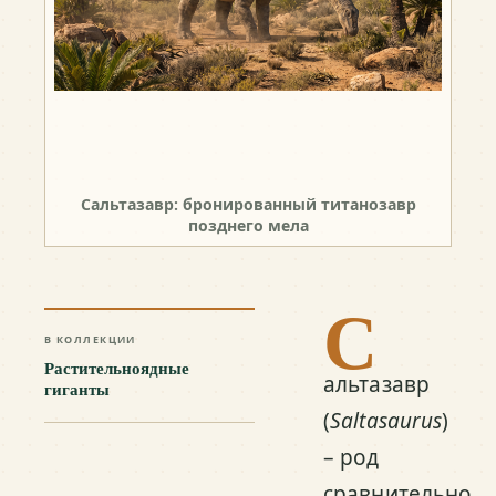
Сальтазавр: бронированный титанозавр
позднего мела
С
В КОЛЛЕКЦИИ
Растительноядные
альтазавр
гиганты
(
Saltasaurus
)
– род
сравнительно