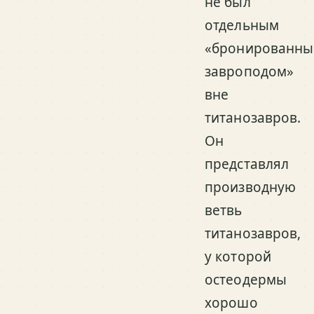
не был
отдельным
«бронированн
завроподом»
вне
титанозавров.
Он
представлял
производную
ветвь
титанозавров,
у которой
остеодермы
хорошо