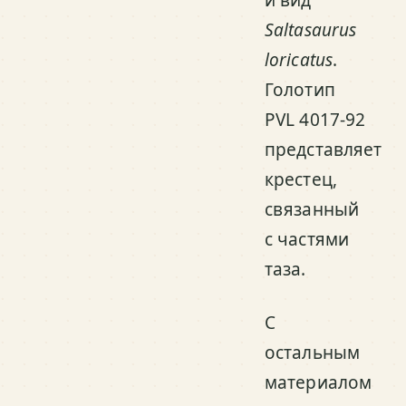
Saltasaurus
loricatus
.
Голотип
PVL 4017-92
представляет
крестец,
связанный
с частями
таза.
С
остальным
материалом