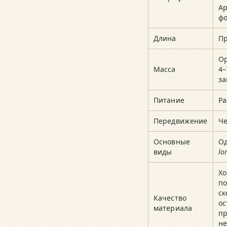
Ар
ф
Длина
Пр
О
Масса
4–
за
Питание
Ра
Передвижение
Че
Основные
Од
виды
lo
Хо
по
ск
Качество
ос
материала
п
не