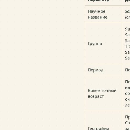
Научное
Sa
название
lo
Ящ
Sa
Sa
Группа
Ti
Sa
Sa
Период
По
По
ил
Более точный
о
возраст
ок
ле
П
Са
География
за