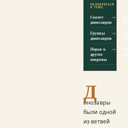
РАЗОБРАТЬСЯ
В ТЕМЕ
Скелет
→
Дв
динозавров
че
Группы
→
Ст
динозавров
ти
Перья и
→
М
другие
ди
покровы
Д
инозавры
были одной
из ветвей