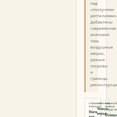
над
«ползучими
рептилиями»
Добавлены
современная
анатомия
таза,
воздушные
мешки,
разные
покровы
и
границы
реконструкци
ГЛАВНЫЙ
ПОКРОВЫ
БЛИЖА
ПРИЗНАК
ЖИВЫЕ
Чешуя,
ПРЕДСТ
Ноги
перья
Птицы
под