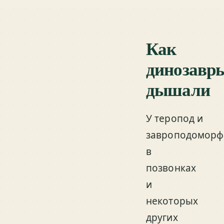
Как
динозавр
дышали
У теропод и
завроподоморф
в
позвонках
и
некоторых
других