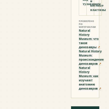
и
туловищем
костные
пластины
ПРОВЕРЕНО
ПО
МАТЕРИАЛАМ
Natural
History
Museum: что
такое
динозавры
↗
Natural History
Museum:
происхождение
динозавров
↗
Natural
History
Museum: как
изучают
анатомию
динозавров
↗