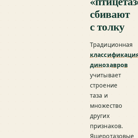
«птицета
сбивают
с толку
Традиционная
классификаци
динозавров
учитывает
строение
таза и
множество
других
признаков.
Ящеротазовые