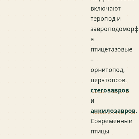
включают
теропод и
завроподоморф
а
птицетазовые
–
орнитопод,
цератопсов,
стегозавров
и
анкилозавров
.
Современные
птицы