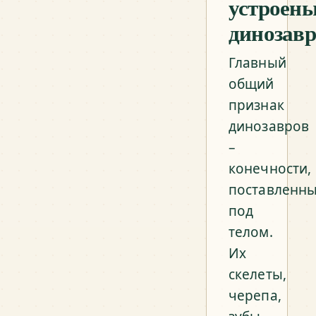
устроен
динозав
Главный
общий
признак
динозавров
–
конечности,
поставленн
под
телом.
Их
скелеты,
черепа,