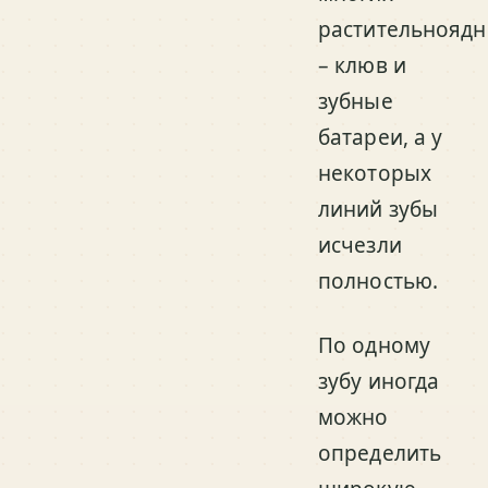
растительнояд
– клюв и
зубные
батареи, а у
некоторых
линий зубы
исчезли
полностью.
По одному
зубу иногда
можно
определить