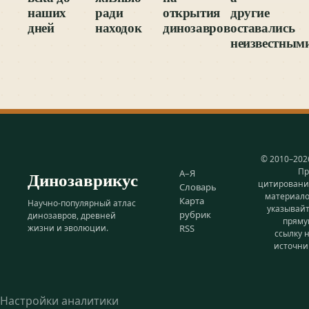
наших
ради
открытия
другие
дней
находок
динозавров
оставались
неизвестным
© 2010–202
Пр
Динозаврикус
А–Я
цитирован
Словарь
материал
Карта
Научно-популярный атлас
указывай
рубрик
динозавров, древней
прям
жизни и эволюции.
RSS
ссылку 
источни
Настройки аналитики