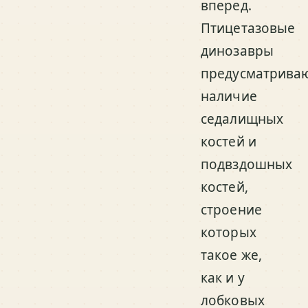
вперед.
Птицетазовые
динозавры
предусматрива
наличие
седалищных
костей и
подвздошных
костей,
строение
которых
такое же,
как и у
лобковых