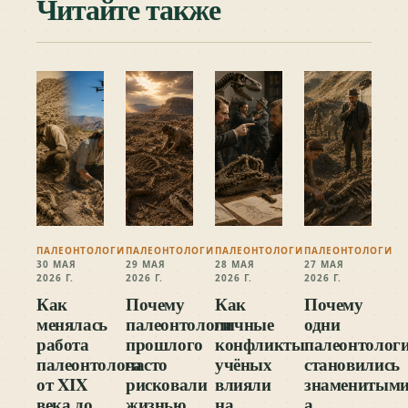
Читайте также
ПАЛЕОНТОЛОГИ
ПАЛЕОНТОЛОГИ
ПАЛЕОНТОЛОГИ
ПАЛЕОНТОЛОГИ
30 МАЯ
29 МАЯ
28 МАЯ
27 МАЯ
2026 Г.
2026 Г.
2026 Г.
2026 Г.
Как
Почему
Как
Почему
менялась
палеонтологи
личные
одни
работа
прошлого
конфликты
палеонтолог
палеонтолога
часто
учёных
становились
от XIX
рисковали
влияли
знаменитыми
века до
жизнью
на
а