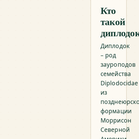
Кто
такой
диплодо
Диплодок
– род
зауроподов
семейства
Diplodocidae
из
позднеюрск
формации
Моррисон
Северной