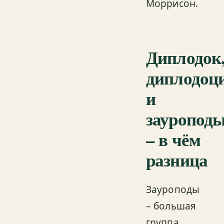
Моррисон.
Диплодок
диплодоц
и
зауропод
– в чём
разница
Зауроподы
– большая
группа