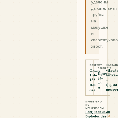
удалены
дыхательная
трубка
на
макушке
и
сверхзвуков
хвост.
ВОЗРАСТ
D.
НАЗВАН
CARNEGII
Около
«Двой
Примерно
154–
балка»
24–
152
–
26
млн
форма
м
лет
шевро
ПРОВЕРЕНО
ПО
МАТЕРИАЛАМ
PeerJ: ревизия
Diplodocidae
↗