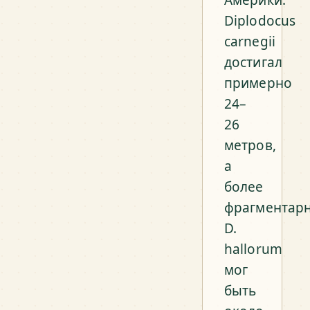
Америки.
Diplodocus
carnegii
достигал
примерно
24–
26
метров,
а
более
фрагментар
D.
hallorum
мог
быть