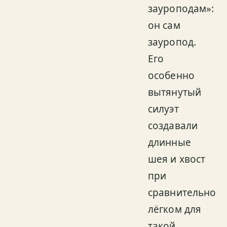
зауроподам»:
он сам
зауропод.
Его
особенно
вытянутый
силуэт
создавали
длинные
шея и хвост
при
сравнительно
лёгком для
такой