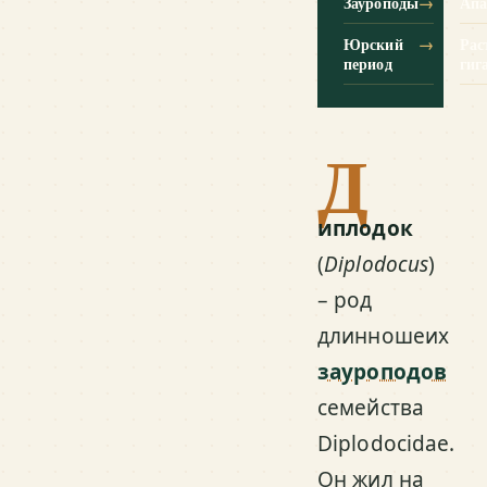
Зауроподы
→
Апа
Юрский
→
Рас
период
гиг
Д
иплодок
(
Diplodocus
)
– род
длинношеих
зауроподов
семейства
Diplodocidae.
Он жил на