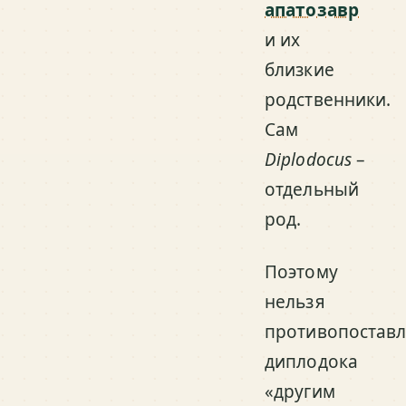
апатозавр
и их
близкие
родственники.
Сам
Diplodocus
–
отдельный
род.
Поэтому
нельзя
противопоставл
диплодока
«другим