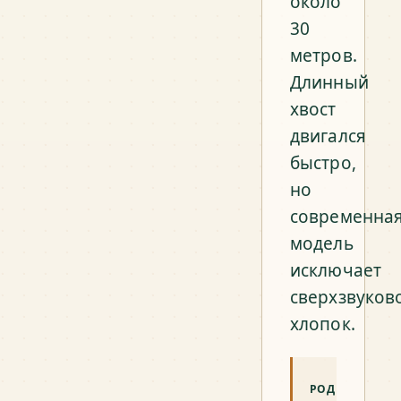
около
30
метров.
Длинный
хвост
двигался
быстро,
но
современна
модель
исключает
сверхзвуков
хлопок.
РОД