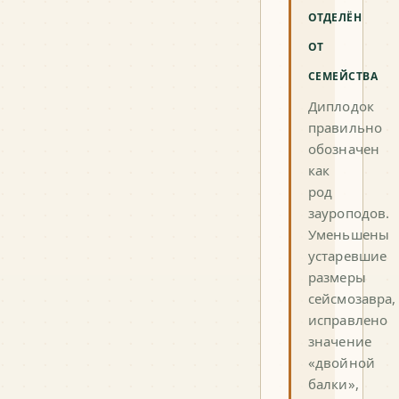
ОТДЕЛЁН
ОТ
СЕМЕЙСТВА
Диплодок
правильно
обозначен
как
род
зауроподов.
Уменьшены
устаревшие
размеры
сейсмозавра,
исправлено
значение
«двойной
балки»,