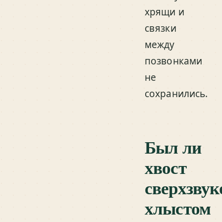
хрящи и
связки
между
позвонками
не
сохранились.
Был ли
хвост
сверхзву
хлыстом