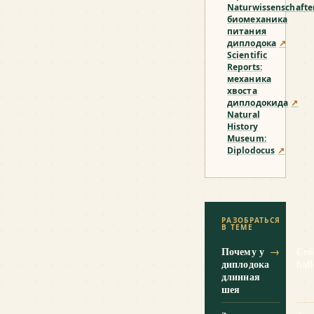
Naturwissenschafte
биомеханика
питания
диплодока
↗
Scientific
Reports:
механика
хвоста
диплодокида
↗
Natural
History
Museum:
Diplodocus
↗
РАЗОБРАТЬСЯ
В ТЕМЕ
Почему у
→
Сей
диплодока
hal
длинная
шея