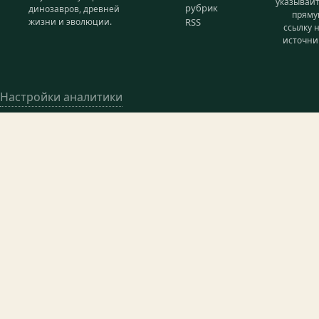
указывай
рубрик
динозавров, древней
прям
жизни и эволюции.
RSS
ссылку 
источни
Настройки аналитики