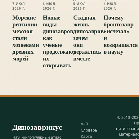
7 ИЮЛ.
6 ИЮЛ.
5 ИЮЛ.
4 ИЮЛ.
2026 Г.
2026 Г.
2026 Г.
2026 Г.
Морские
Новые
Стадная
Почему
рептилии
виды
жизнь
бронтозавр
мезозоя
динозавров:
динозавров:
«исчезал»
стали
как
зачем
и
хозяевами
учёные
они
возвращался
древних
продолжают
держались
в науку
морей
их
вместе
открывать
© 2010–202
Пр
Динозаврикус
А–Я
цитирован
Словарь
материал
Карта
Научно-популярный атлас