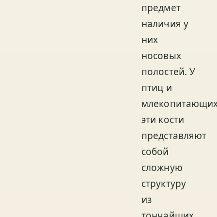
предмет
наличия у
них
носовых
полостей. У
птиц и
млекопитающи
эти кости
представляют
собой
сложную
структуру
из
тончайших