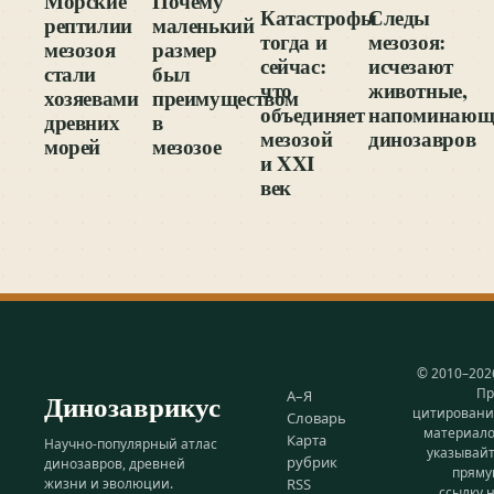
Морские
Почему
Катастрофы
Следы
рептилии
маленький
тогда и
мезозоя:
мезозоя
размер
сейчас:
исчезают
стали
был
что
животные,
хозяевами
преимуществом
объединяет
напоминающ
древних
в
мезозой
динозавров
морей
мезозое
и XXI
век
© 2010–202
Пр
Динозаврикус
А–Я
цитирован
Словарь
материал
Карта
Научно-популярный атлас
указывай
рубрик
динозавров, древней
прям
жизни и эволюции.
RSS
ссылку 