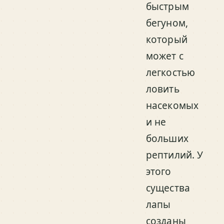
быстрым
бегуном,
который
может с
легкостью
ловить
насекомых
и не
больших
рептилий. У
этого
существа
лапы
созданы