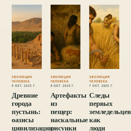
ЭВОЛЮЦИЯ
ЭВОЛЮЦИЯ
ЭВОЛЮЦИЯ
ЧЕЛОВЕКА
ЧЕЛОВЕКА
ЧЕЛОВЕКА
9 ОКТ. 2025 Г.
8 ОКТ. 2025 Г.
7 ОКТ. 2025 Г.
Древние
Артефакты
Следы
города
из
первых
пустынь:
пещер:
земледельцев
оазисы
наскальные
как
цивилизации
рисунки
люди