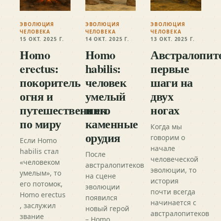
ЭВОЛЮЦИЯ
ЭВОЛЮЦИЯ
ЭВОЛЮЦИЯ
ЧЕЛОВЕКА
ЧЕЛОВЕКА
ЧЕЛОВЕКА
15 ОКТ. 2025 Г.
14 ОКТ. 2025 Г.
13 ОКТ. 2025 Г.
Homo
Homo
Австралопит
erectus:
habilis:
первые
покоритель
человек
шаги на
огня и
умелый
двух
путешественник
и его
ногах
по миру
каменные
Когда мы
орудия
говорим о
Если Homo
начале
habilis стал
После
человеческой
«человеком
австралопитеков
эволюции, то
умелым», то
на сцене
история
его потомок,
эволюции
почти всегда
Homo erectus
появился
начинается с
, заслужил
новый герой
австралопитеков
звание
– Homo