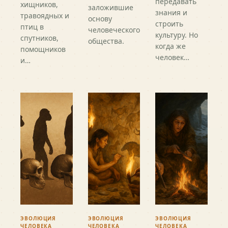
передавать
хищников,
заложившие
знания и
травоядных и
основу
строить
птиц в
человеческого
культуру. Но
спутников,
общества.
когда же
помощников
человек…
и…
ЭВОЛЮЦИЯ
ЭВОЛЮЦИЯ
ЭВОЛЮЦИЯ
ЧЕЛОВЕКА
ЧЕЛОВЕКА
ЧЕЛОВЕКА