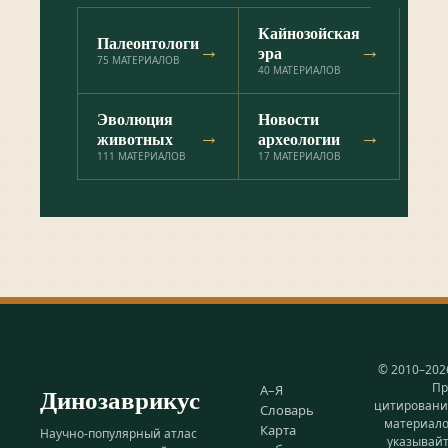
Кайнозойская
Палеонтологи
→
→
эра
75
МАТЕРИАЛОВ
40
МАТЕРИАЛОВ
Эволюция
Новости
→
→
животных
археологии
111
МАТЕРИАЛОВ
17
МАТЕРИАЛОВ
© 2010–202
Пр
Динозаврикус
А–Я
цитирован
Словарь
материал
Карта
Научно-популярный атлас
указывай