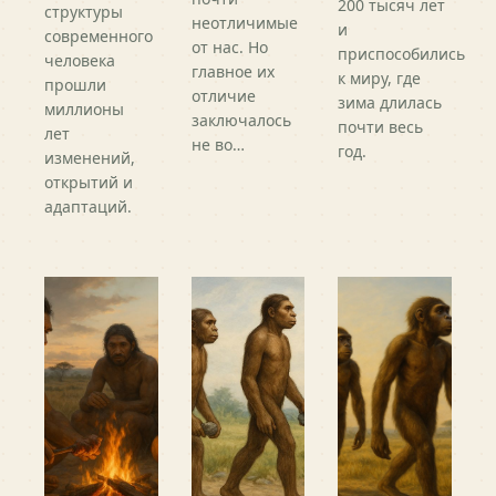
200 тысяч лет
структуры
неотличимые
и
современного
от нас. Но
приспособились
человека
главное их
к миру, где
прошли
отличие
зима длилась
миллионы
заключалось
почти весь
лет
не во…
год.
изменений,
открытий и
адаптаций.