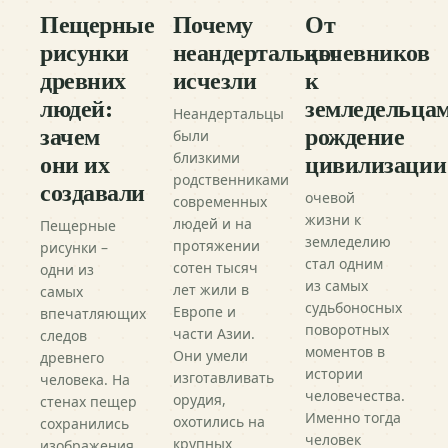
Пещерные
Почему
От
рисунки
неандертальцы
кочевников
древних
исчезли
к
людей:
земледельцам
Неандертальцы
зачем
рождение
были
они их
цивилизации
близкими
родственниками
создавали
очевой
современных
жизни к
людей и на
Пещерные
земледелию
протяжении
рисунки –
стал одним
сотен тысяч
одни из
из самых
лет жили в
самых
судьбоносных
Европе и
впечатляющих
поворотных
части Азии.
следов
моментов в
Они умели
древнего
истории
изготавливать
человека. На
человечества.
орудия,
стенах пещер
Именно тогда
охотились на
сохранились
человек
крупных
изображения