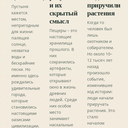
и их
приручили
Пустыня
скрытый
растения
кажется
смысл
местом,
Когда-то
непригодным
человек был
Пещеры – это
для жизни:
лишь
настоящие
палящее
охотником и
хранилища
солнце,
собирателем.
прошлого. В
нехватка
Но около 10–
них
воды и
12 тысяч лет
сохранились
бескрайние
назад
артефакты,
пески. Но
произошло
которые
именно здесь
событие,
открывают
рождались
изменившее
окно в жизнь
удивительные
ход истории:
древних
города,
люди начали
людей. Среди
которые
приручать
них особое
становились
растения. Это
место
настоящими
стало
занимают
оазисами
началом
наскальные
цивилизации.