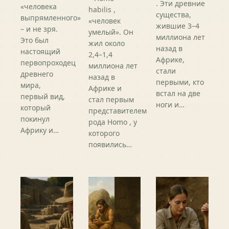
. Эти древние
«человека
habilis ,
существа,
выпрямленного»
«человек
жившие 3–4
– и не зря.
умелый». Он
миллиона лет
Это был
жил около
назад в
настоящий
2,4–1,4
Африке,
первопроходец
миллиона лет
стали
древнего
назад в
первыми, кто
мира,
Африке и
встал на две
первый вид,
стал первым
ноги и…
который
представителем
покинул
рода Homo , у
Африку и…
которого
появились…