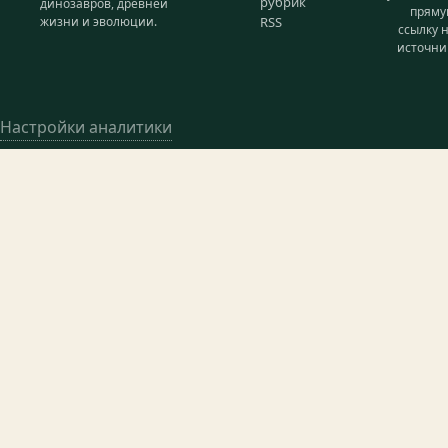
рубрик
динозавров, древней
прям
жизни и эволюции.
RSS
ссылку 
источни
Настройки аналитики