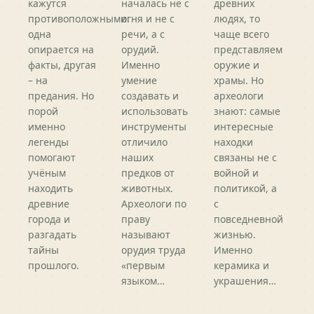
кажутся
началась не с
древних
противоположными:
огня и не с
людях, то
одна
речи, а с
чаще всего
опирается на
орудий.
представляем
факты, другая
Именно
оружие и
– на
умение
храмы. Но
предания. Но
создавать и
археологи
порой
использовать
знают: самые
именно
инструменты
интересные
легенды
отличило
находки
помогают
наших
связаны не с
учёным
предков от
войной и
находить
животных.
политикой, а
древние
Археологи по
с
города и
праву
повседневной
разгадать
называют
жизнью.
тайны
орудия труда
Именно
прошлого.
«первым
керамика и
языком…
украшения…