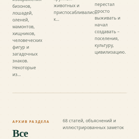
перестал
животных и
бизонов,
просто
приспосабливались
лошадей,
выживать и
к…
оленей,
начал
мамонтов,
создавать –
хищников,
поселения,
человеческих
культуру,
фигур и
цивилизацию.
загадочных
знаков.
Некоторые
из…
68
статей, объяснений и
АРХИВ РАЗДЕЛА
иллюстрированных заметок
Все