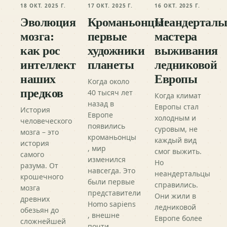
18 ОКТ. 2025 Г.
17 ОКТ. 2025 Г.
16 ОКТ. 2025 Г.
Эволюция
Кроманьонцы:
Неандерталь
мозга:
первые
мастера
как рос
художники
выживания
интеллект
планеты
ледниковой
наших
Европы
Когда около
предков
40 тысяч лет
Когда климат
назад в
Европы стал
История
Европе
холодным и
человеческого
появились
суровым, не
мозга – это
кроманьонцы
каждый вид
история
, мир
смог выжить.
самого
изменился
Но
разума. От
навсегда. Это
неандертальцы
крошечного
были первые
справились.
мозга
представители
Они жили в
древних
Homo sapiens
ледниковой
обезьян до
, внешне
Европе более
сложнейшей
почти