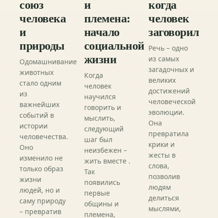
союз
и
когда
человека
племена:
человек
и
начало
заговорил
природы
социальной
Речь – одно
жизни
из самых
Одомашнивание
загадочных и
животных
Когда
великих
стало одним
человек
достижений
из
научился
человеческой
важнейших
говорить и
эволюции.
событий в
мыслить,
Она
истории
следующий
превратила
человечества.
шаг был
крики и
Оно
неизбежен –
жесты в
изменило не
жить вместе .
слова,
только образ
Так
позволив
жизни
появились
людям
людей, но и
первые
делиться
саму природу
общины и
мыслями,
– превратив
племена,