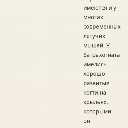
имеются и у
многих
современных
летучих
мышей. У
батрахогната
имелись
хорошо
развитые
когти на
крыльях,
которыми
он