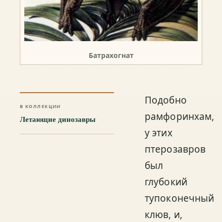
Батрахогнат
Подобно
В КОЛЛЕКЦИИ
рамфоринхам,
Летающие динозавры
у этих
птерозавров
был
глубокий
тупоконечный
клюв, и,