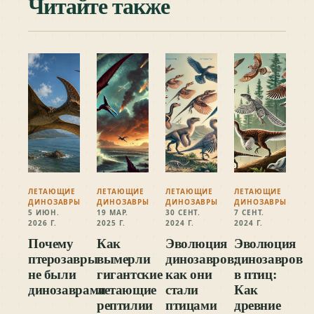
Читайте также
ЛЕТАЮЩИЕ
ЛЕТАЮЩИЕ
ЛЕТАЮЩИЕ
ЛЕТАЮЩИЕ
ДИНОЗАВРЫ
ДИНОЗАВРЫ
ДИНОЗАВРЫ
ДИНОЗАВРЫ
5 ИЮН.
19 МАР.
30 СЕНТ.
7 СЕНТ.
2026 Г.
2025 Г.
2024 Г.
2024 Г.
Почему
Как
Эволюция
Эволюция
птерозавры
вымерли
динозавров:
динозавров
не были
гигантские
как они
в птиц:
динозаврами
летающие
стали
Как
рептилии
птицами
древние