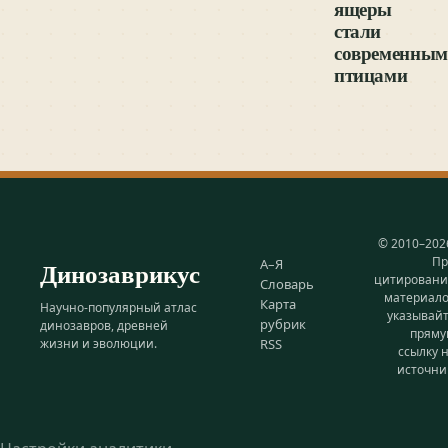
ящеры
стали
современны
птицами
© 2010–202
Пр
Динозаврикус
А–Я
цитирован
Словарь
материал
Карта
Научно-популярный атлас
указывай
рубрик
динозавров, древней
прям
жизни и эволюции.
RSS
ссылку 
источни