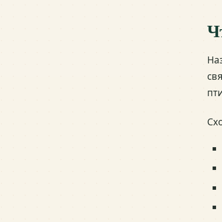
Ч
На
св
пт
Сх