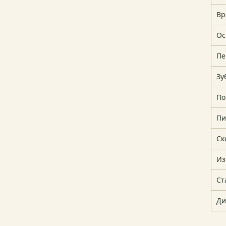
Вр
Ос
Пе
Зу
По
Пи
Ск
Из
Ст
Ди