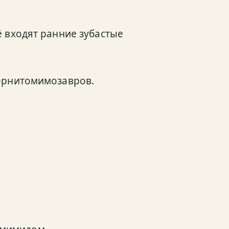
ё входят ранние зубастые
 орнитомимозавров.