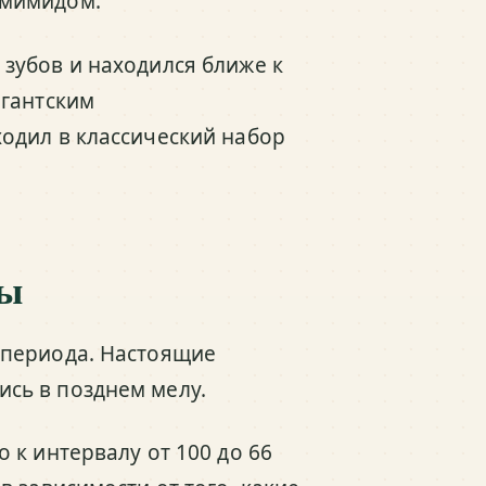
омимидом.
зубов и находился ближе к
игантским
одил в классический набор
ды
 периода. Настоящие
сь в позднем мелу.
 к интервалу от 100 до 66