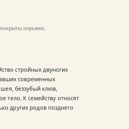
 покрыты перьями,
йство стройных двуногих
навших современных
 шея, беззубый клюв,
е тело. К семейству относят
ько других родов позднего