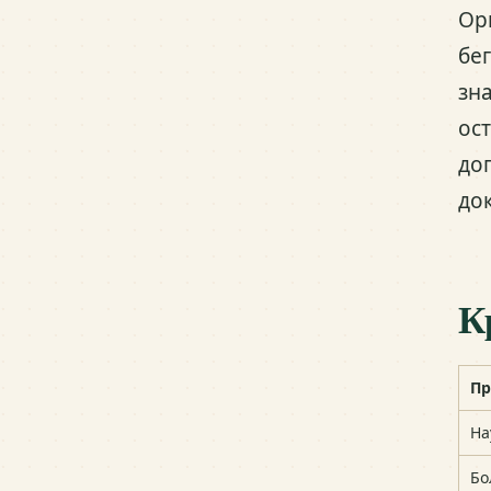
Ор
бе
зн
ос
до
до
К
Пр
На
Бо