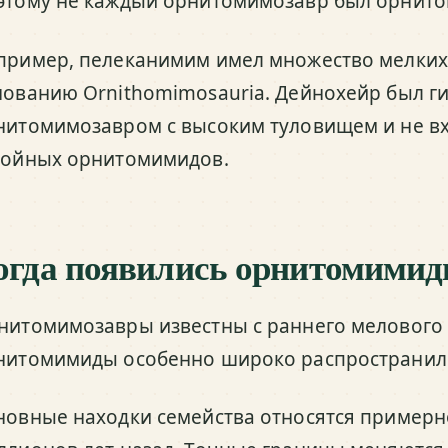
этому не каждый орнитомимозавр был орнит
пример, пелеканимим имел множество мелких 
нованию Ornithomimosauria. Дейнохейр был г
нитомимозавром с высоким туловищем и не вх
ройных орнитомимидов.
огда появились орнитомими
нитомимозавры известны с раннего мелового
нитомимиды особенно широко распространили
новные находки семейства относятся примерно