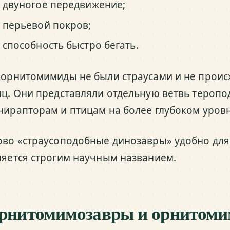
двуногое передвижение;
перьевой покров;
способность быстро бегать.
 орнитомимиды не были страусами и не проис
иц. Они представляли отдельную ветвь теропо
нирапторам и птицам на более глубоком уровн
ово «страусоподобные динозавры» удобно для
ляется строгим научным названием.
рнитомимозавры и орнитомим