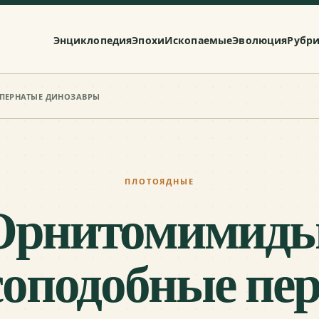
Энциклопедия
Эпохи
Ископаемые
Эволюция
Рубр
ПЕРНАТЫЕ ДИНОЗАВРЫ
ПЛОТОЯДНЫЕ
Орнитомимиды
соподобные пе