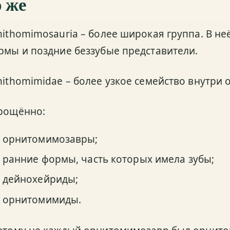
о же
nithomimosauria – более широкая группа. В не
рмы и поздние беззубые представители.
nithomimidae – более узкое семейство внутри
рощённо:
орнитомимозавры;
ранние формы, часть которых имела зубы;
дейнохейриды;
орнитомимиды.