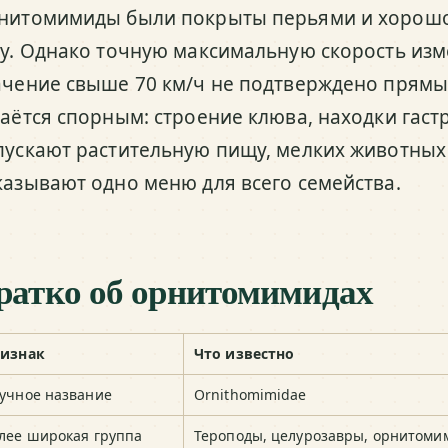
нитомимиды были покрыты перьями и хорошо
гу. Однако точную максимальную скорость из
ачение свыше 70 км/ч не подтверждено прям
таётся спорным: строение клюва, находки гас
пускают растительную пищу, мелких животных 
казывают одно меню для всего семейства.
ратко об орнитомимидах
изнак
Что известно
учное название
Ornithomimidae
лее широкая группа
Тероподы, целурозавры, орнитоми