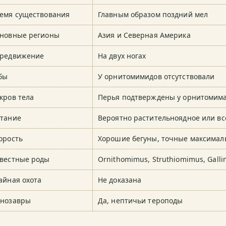
емя существования
Главным образом поздний мел
новные регионы
Азия и Северная Америка
редвижение
На двух ногах
бы
У орнитомимидов отсутствовали
кров тела
Перья подтверждены у орнитомим
тание
Вероятно растительноядное или вс
орость
Хорошие бегуны, точные максимал
вестные роды
Ornithomimus, Struthiomimus, Gall
айная охота
Не доказана
нозавры
Да, нептичьи тероподы