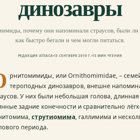
динозавры
мимиды, почему они напоминали страусов, были ли
как быстро бегали и чем могли питаться.
РЕДАКЦИЯ АТЛАСА
13 СЕНТЯБРЯ 2010 Г.
15
МИН ЧТЕНИЯ
О
рнитомимиды, или Ornithomimidae, – семе
тероподных динозавров, внешне напоми
раусов. У них были небольшая голова, длинная
инные задние конечности и сравнительно лёгко
нитомима,
струтиомима
, галлимима и нескол
лового периода.