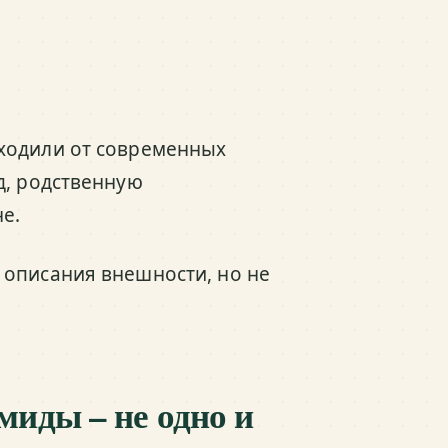
ходили от современных
д, родственную
е.
 описания внешности, но не
иды – не одно и