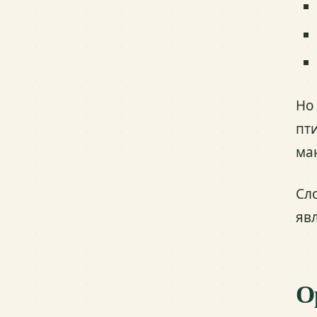
Но
пт
ма
Сл
яв
О