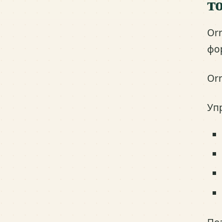
т
Or
фо
Or
Уп