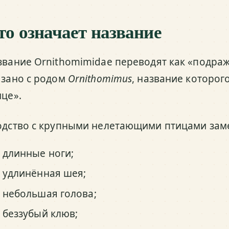
то означает название
звание Ornithomimidae переводят как «подра
язано с родом
Ornithomimus
, название которог
ице».
одство с крупными нелетающими птицами заме
длинные ноги;
удлинённая шея;
небольшая голова;
беззубый клюв;