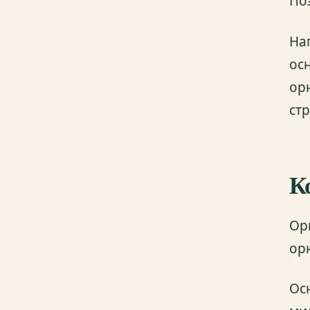
По
На
ос
ор
ст
К
Ор
ор
Ос