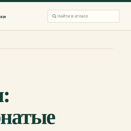
ики
:
рнатые