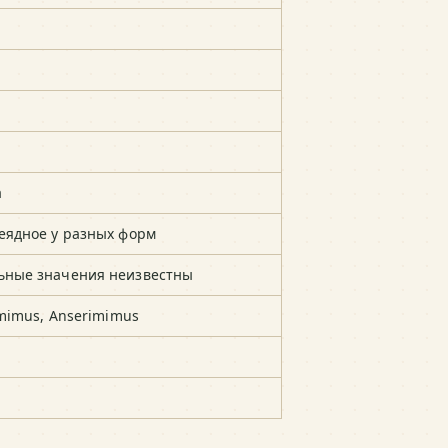
а
еядное у разных форм
ьные значения неизвестны
imimus, Anserimimus