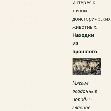
интерес к
жизни
доисторических
животных.
Находки
из
прошлого.
Мягкие
осадочные
породы -
главное