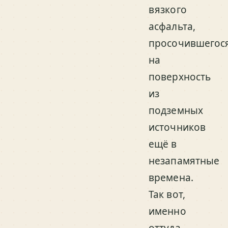
вязкого
асфальта,
просочившегос
на
поверхность
из
подземных
источников
ещё в
незапамятные
времена.
Так вот,
именно