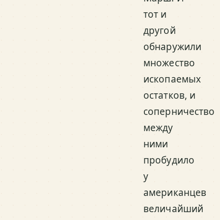
тот и
другой
обнаружили
множество
ископаемых
остатков, и
соперничество
между
ними
пробудило
у
американцев
величайший