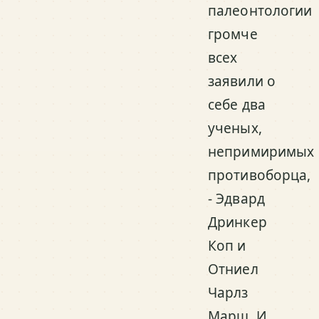
палеонтологии
громче
всех
заявили о
себе два
ученых,
непримиримых
противоборца,
- Эдвард
Дринкер
Коп и
Отниел
Чарлз
Марш. И