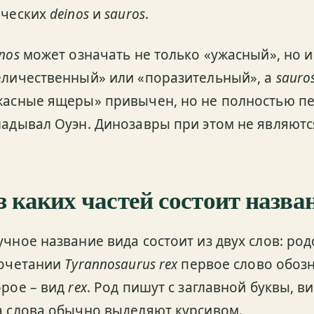
еческих
deinos
и
sauros
.
nos
может означать не только «ужасный», но и
еличественный» или «поразительный», а
sauro
жасные ящеры» привычен, но не полностью пе
ладывал Оуэн. Динозавры при этом не являю
з каких частей состоит назва
учное название вида состоит из двух слов: ро
сочетании
Tyrannosaurus rex
первое слово обоз
орое – вид
rex
. Род пишут с заглавной буквы, в
а слова обычно выделяют курсивом.