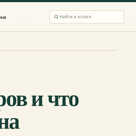
ики
ов и что
на