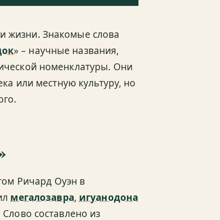
и жизни. Знакомые слова
док
» – научные названия,
ической номенклатуры. Они
ека или местную культуру, но
ого.
»
том Ричард Оуэн в
нил
мегалозавра
,
игуанодона
 Слово составлено из