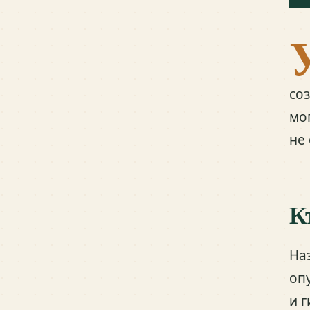
со
мо
не
К
На
оп
и 