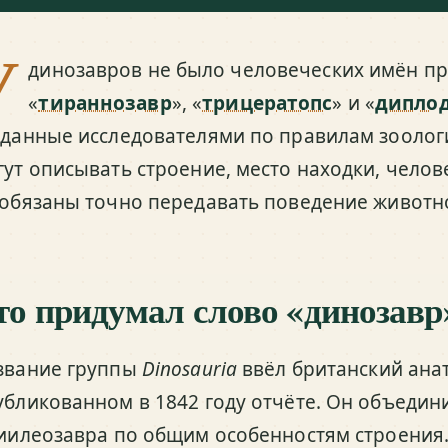
У
динозавров не было человеческих имён пр
«
тираннозавр
», «
трицератопс
» и «
дипло
зданные исследователями по правилам зоолог
гут описывать строение, место находки, челов
 обязаны точно передавать поведение животн
то придумал слово «динозавр
звание группы
Dinosauria
ввёл британский ана
убликованном в 1842 году отчёте. Он объеди
гиилеозавра по общим особенностям строения.