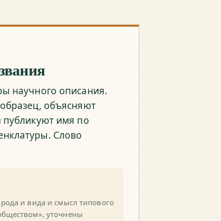
азвания
ры научного описания.
 образец, объясняют
м публикуют имя по
енклатуры. Слово
рода и вида и смысл типового
обществом», уточнены