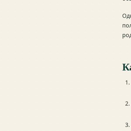
Од
по
ро
К