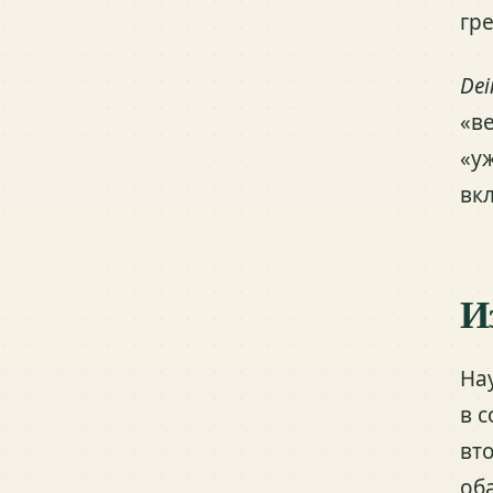
гр
Dei
«в
«у
вк
И
На
в 
вт
об