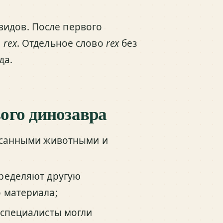
видов. После первого
. rex
. Отдельное слово
rex
без
да.
ого динозавра
писанными животными и
ределяют другую
 материала;
 специалисты могли