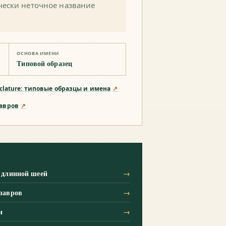
чески неточное название
ОСНОВА ИМЕНИ
Типовой образец
nclature: типовые образцы и имена
↗
завров
↗
 длинной шеей
→
завров
→
и
→