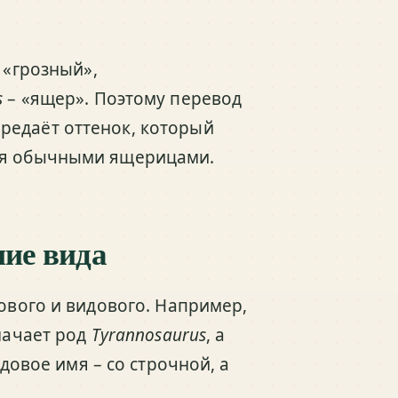
 «грозный»,
s
– «ящер». Поэтому перевод
редаёт оттенок, который
тся обычными ящерицами.
ние вида
дового и видового. Например,
начает род
Tyrannosaurus
, а
идовое имя – со строчной, а