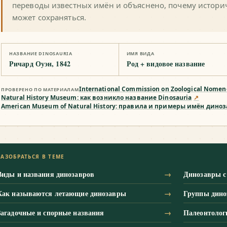
переводы известных имён и объяснено, почему истори
может сохраняться.
НАЗВАНИЕ DINOSAURIA
ИМЯ ВИДА
Ричард Оуэн, 1842
Род + видовое название
International Commission on Zoological Nome
ПРОВЕРЕНО ПО МАТЕРИАЛАМ
Natural History Museum: как возникло название Dinosauria
↗
American Museum of Natural History: правила и примеры имён дино
РАЗОБРАТЬСЯ В ТЕМЕ
Виды и названия динозавров
→
Динозавры с
Как называются летающие динозавры
→
Группы дино
Загадочные и спорные названия
→
Палеонтолог