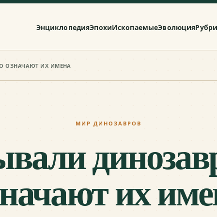
Энциклопедия
Эпохи
Ископаемые
Эволюция
Рубр
ТО ОЗНАЧАЮТ ИХ ИМЕНА
МИР ДИНОЗАВРОВ
ывали динозавр
значают их име