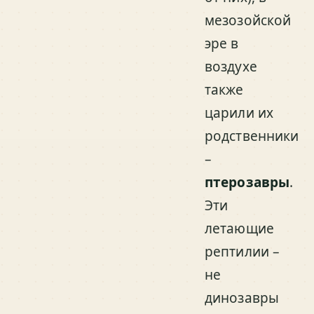
мезозойской
эре в
воздухе
также
царили их
родственники
–
птерозавры
.
Эти
летающие
рептилии –
не
динозавры