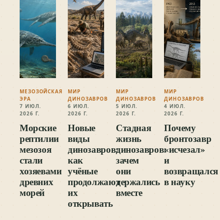
МЕЗОЗОЙСКАЯ
МИР
МИР
МИР
ЭРА
ДИНОЗАВРОВ
ДИНОЗАВРОВ
ДИНОЗАВРОВ
7 ИЮЛ.
6 ИЮЛ.
5 ИЮЛ.
4 ИЮЛ.
2026 Г.
2026 Г.
2026 Г.
2026 Г.
Морские
Новые
Стадная
Почему
рептилии
виды
жизнь
бронтозавр
мезозоя
динозавров:
динозавров:
«исчезал»
стали
как
зачем
и
хозяевами
учёные
они
возвращался
древних
продолжают
держались
в науку
морей
их
вместе
открывать