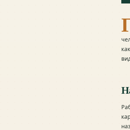
че
ка
вид
Н
Ра
ка
на