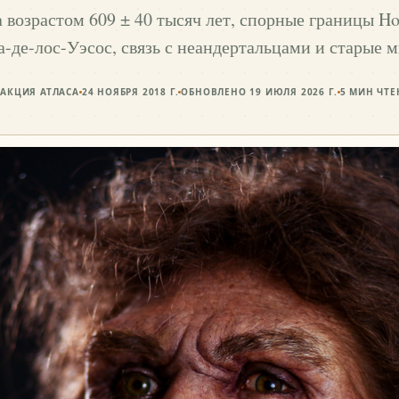
 возрастом 609 ± 40 тысяч лет, спорные границы Hom
-де-лос-Уэсос, связь с неандертальцами и старые 
ДАКЦИЯ АТЛАСА
24 НОЯБРЯ 2018 Г.
ОБНОВЛЕНО
19 ИЮЛЯ 2026 Г.
5
МИН ЧТЕ