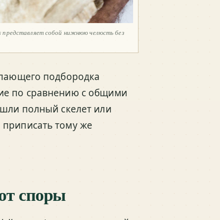
is представляет собой нижнюю челюсть без
тупающего подбородка
ие по сравнению с общими
ашли полный скелет или
 приписать тому же
ют споры