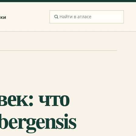
ики
век: что
bergensis