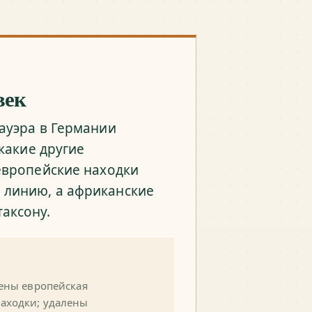
век
Мауэра в Германии
 какие другие
 европейские находки
 линию, а африканские
аксону.
лены европейская
аходки; удалены