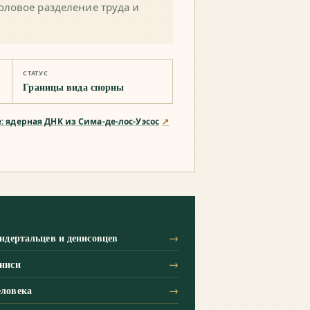
оловое разделение труда и
СТАТУС
Границы вида спорны
e: ядерная ДНК из Сима-де-лос-Уэсос
↗
ндертальцев и денисовцев
→
ниси
→
ловека
→