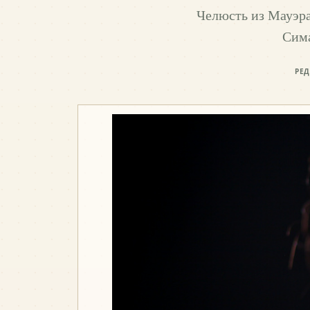
Челюсть из Мауэра
Сима
РЕ