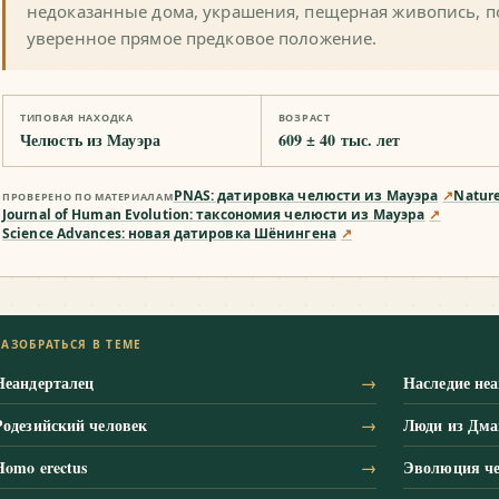
недоказанные дома, украшения, пещерная живопись, п
уверенное прямое предковое положение.
ТИПОВАЯ НАХОДКА
ВОЗРАСТ
Челюсть из Мауэра
609 ± 40 тыс. лет
PNAS: датировка челюсти из Мауэра
↗
Natur
ПРОВЕРЕНО ПО МАТЕРИАЛАМ
Journal of Human Evolution: таксономия челюсти из Мауэра
↗
Science Advances: новая датировка Шёнингена
↗
РАЗОБРАТЬСЯ В ТЕМЕ
Неандерталец
→
Наследие неа
Родезийский человек
→
Люди из Дма
Homo erectus
→
Эволюция че