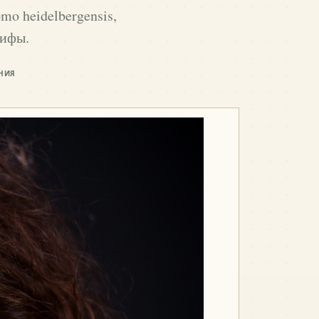
o heidelbergensis,
мифы.
НИЯ