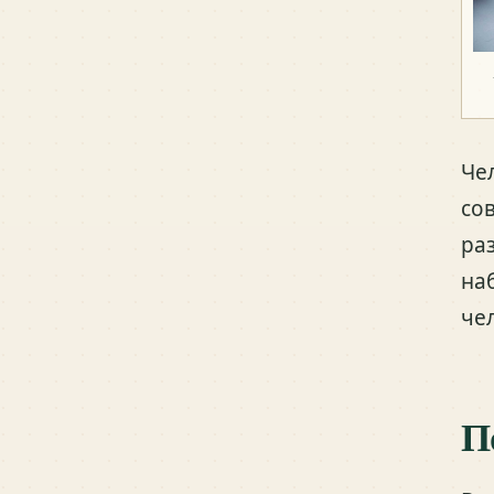
Че
со
ра
на
че
П