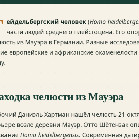
Г
ейдельбергский человек
(
Homo heidelberge
части людей среднего плейстоцена. Его оп
люсть из Мауэра в Германии. Разные исследов
кие европейские и африканские окаменелости с
у.
аходка челюсти из Мауэра
бочий Даниэль Хартман нашёл челюсть 21 октя
рьере возле деревни Мауэр. Отто Шётензак опи
звание
Homo heidelbergensis
. Современная датир