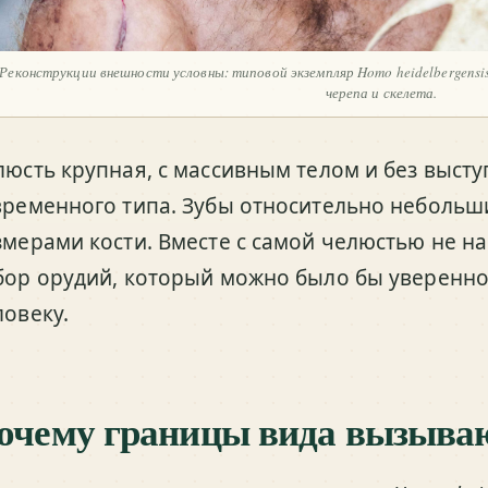
Реконструкции внешности условны: типовой экземпляр Homo heidelbergens
черепа и скелета.
люсть крупная, с массивным телом и без выс
временного типа. Зубы относительно небольш
змерами кости. Вместе с самой челюстью не н
бор орудий, который можно было бы уверенно
ловеку.
очему границы вида вызыва