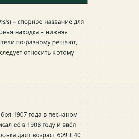
nsis
) – спорное название для
орная находка – нижняя
атели по-разному решают,
ледует относить к этому
бря 1907 года в песчаном
сал её в 1908 году и ввёл
овка даёт возраст 609 ± 40