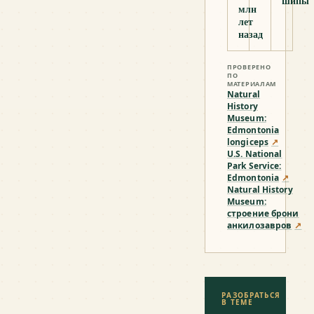
шипы
млн
лет
назад
ПРОВЕРЕНО
ПО
МАТЕРИАЛАМ
Natural
History
Museum:
Edmontonia
longiceps
↗
U.S. National
Park Service:
Edmontonia
↗
Natural History
Museum:
строение брони
анкилозавров
↗
РАЗОБРАТЬСЯ
В ТЕМЕ