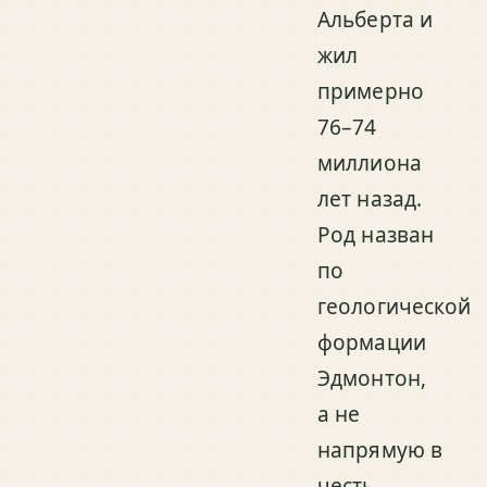
Альберта и
жил
примерно
76–74
миллиона
лет назад.
Род назван
по
геологической
формации
Эдмонтон,
а не
напрямую в
честь