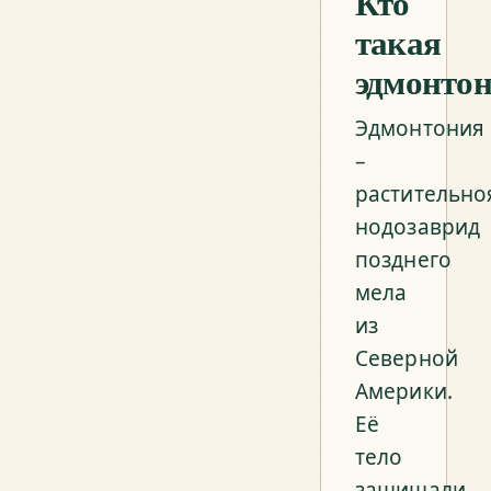
Кто
такая
эдмонто
Эдмонтония
–
растительн
нодозаврид
позднего
мела
из
Северной
Америки.
Её
тело
защищали