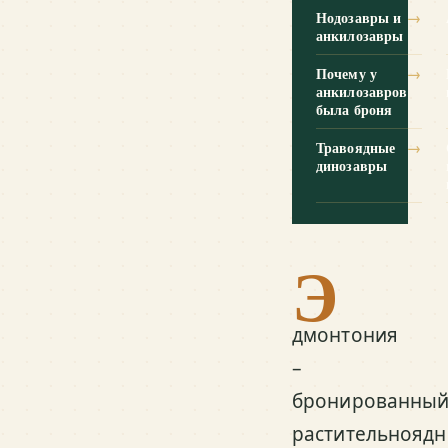
Нодозавры и
→
анкилозавры
Почему у
→
анкилозавров
была броня
Травоядные
→
динозавры
Э
дмонтония
–
бронированны
растительнояд