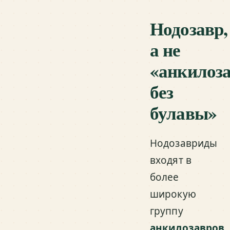
Нодозавр,
а не
«анкилоз
без
булавы»
Нодозавриды
входят в
более
широкую
группу
анкилозавров
,