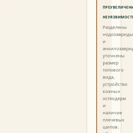
ПРЕУВЕЛИЧЕН
НЕУЯЗВИМОСТ
Разделены
нодозаврид
и
анкилозаври
уточнены
размер
типового
вида,
устройство
кожных
остеодерм
и
наличие
плечевых
шипов.