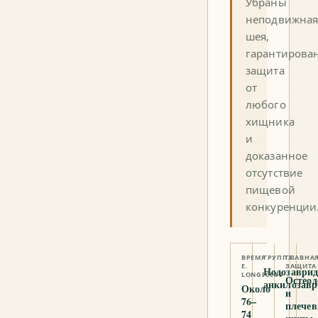
Убраны
неподвижна
шея,
гарантирова
защита
от
любого
хищника
и
доказанное
отсутствие
пищевой
конкуренции
ВРЕМЯ
ГРУППА
ГЛАВНА
E.
ЗАЩИТА
Нодозаврид
LONGICEPS
Остео
анкилозав
Около
и
76–
плече
74