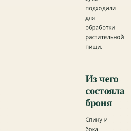
подходили
для
обработки
растительной
пищи.
Из чего
состояла
броня
Спину и
бока