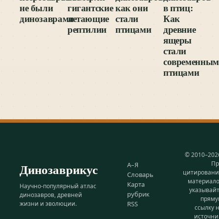
не были
гигантские
как они
в птиц:
динозаврами
летающие
стали
Как
рептилии
птицами
древние
ящеры
стали
современны
птицами
© 2010–202
Пр
Динозаврикус
А–Я
цитирован
Словарь
материал
Карта
Научно-популярный атлас
указывай
рубрик
динозавров, древней
прям
жизни и эволюции.
RSS
ссылку 
источни