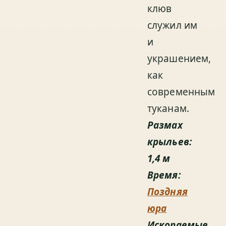
клюв
служил им
и
украшением,
как
современным
туканам.
Размах
крыльев:
1,4 м
Время:
Поздняя
юра
Ископаемые