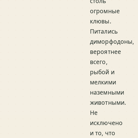
столь
огромные
клювы.
Питались
диморфодоны,
вероятнее
всего,
рыбой и
мелкими
наземными
животными.
Не
исключено
и то, что