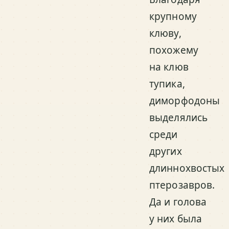
крупному
клюву,
похожему
на клюв
тупика,
диморфодоны
выделялись
среди
других
длиннохвостых
птерозавров.
Да и голова
у них была