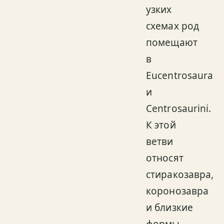
узких
схемах род
помещают
в
Eucentrosaura
и
Centrosaurini.
К этой
ветви
относят
стиракозавра,
коронозавра
и близкие
формы.