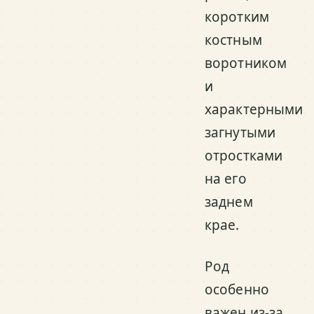
коротким
костным
воротником
и
характерными
загнутыми
отростками
на его
заднем
крае.
Род
особенно
важен из-за