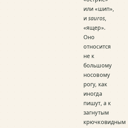
или «шип»,
и
sauros
,
«ящер».
Оно
относится
не к
большому
носовому
рогу, как
иногда
пишут, а к
загнутым
крючковидным