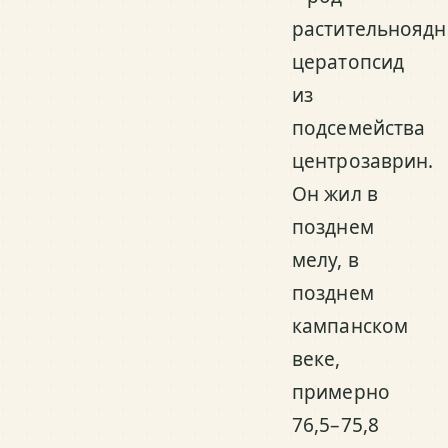
растительнояд
цератопсид
из
подсемейства
центрозаврин.
Он жил в
позднем
мелу, в
позднем
кампанском
веке,
примерно
76,5–75,8