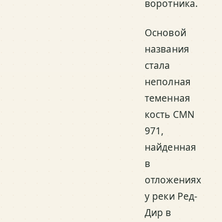
воротника.
Основой
названия
стала
неполная
теменная
кость CMN
971,
найденная
в
отложениях
у реки Ред-
Дир в