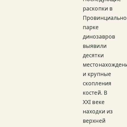
раскопки в
Провинциальн
парке
динозавров
выявили
десятки
местонахожден
и крупные
скопления
костей. В
XXI веке
находки из
верхней