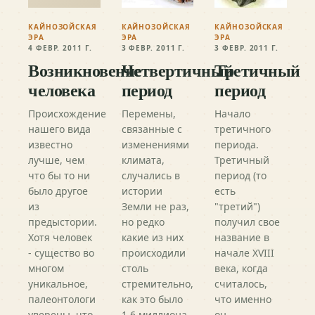
КАЙНОЗОЙСКАЯ
КАЙНОЗОЙСКАЯ
КАЙНОЗОЙСКАЯ
ЭРА
ЭРА
ЭРА
4 ФЕВР. 2011 Г.
3 ФЕВР. 2011 Г.
3 ФЕВР. 2011 Г.
Возникновение
Четвертичный
Третичный
человека
период
период
Происхождение
Перемены,
Начало
нашего вида
связанные с
третичного
известно
изменениями
периода.
лучше, чем
климата,
Третичный
что бы то ни
случались в
период (то
было другое
истории
есть
из
Земли не раз,
"третий")
предыстории.
но редко
получил свое
Хотя человек
какие из них
название в
- существо во
происходили
начале XVIII
многом
столь
века, когда
уникальное,
стремительно,
считалось,
палеонтологи
как это было
что именно
уверены, что
1,6 миллиона
он