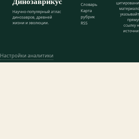
Динозаврикус
цитирован
Словарь
материал
Карта
Научно-популярный атлас
указывай
рубрик
динозавров, древней
прям
жизни и эволюции.
RSS
ссылку 
источни
Настройки аналитики