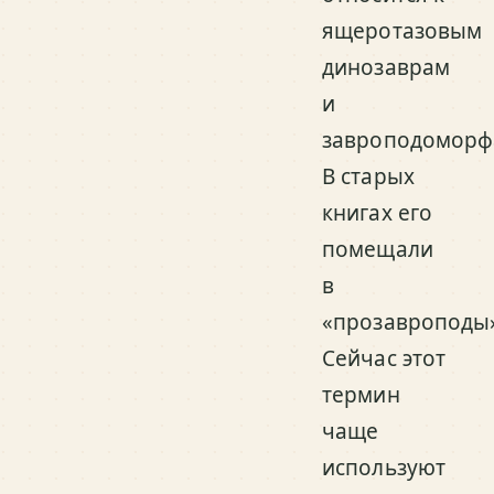
ящеротазовым
динозаврам
и
завроподоморф
В старых
книгах его
помещали
в
«прозавроподы
Сейчас этот
термин
чаще
используют