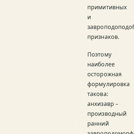
примитивных
и
завроподоподо
признаков.
Поэтому
наиболее
осторожная
формулировка
такова:
анхизавр –
производный
ранний
завроподоморф