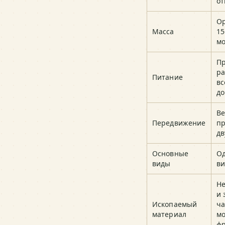
от
О
Масса
15
мо
П
ра
Питание
вс
до
Ве
Передвижение
п
дв
Основные
О
виды
ви
Не
и 
Ископаемый
ча
материал
мо
ф