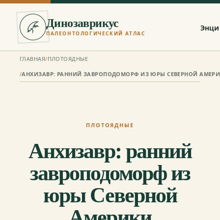
Динозаврикус
Энци
ПАЛЕОНТОЛОГИЧЕСКИЙ АТЛАС
ГЛАВНАЯ
/
ПЛОТОЯДНЫЕ
/
АНХИЗАВР: РАННИЙ ЗАВРОПОДОМОРФ ИЗ ЮРЫ СЕВЕРНОЙ АМЕР
ПЛОТОЯДНЫЕ
Анхизавр: ранний
завроподоморф из
юры Северной
Америки