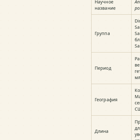
Научное
An
название
po
Di
Sa
Группа
Sa
бл
Sa
Ра
ве
Период
ге
мл
Ко
Ма
География
се
С
Пр
дл
Длина
ув