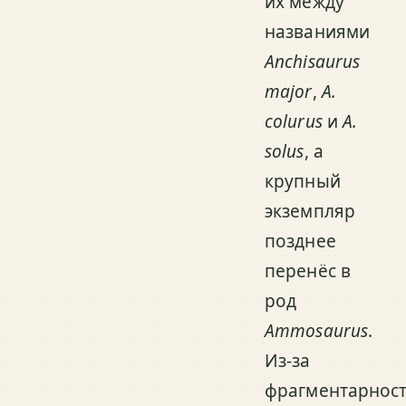
их между
названиями
Anchisaurus
major
,
A.
colurus
и
A.
solus
, а
крупный
экземпляр
позднее
перенёс в
род
Ammosaurus
.
Из-за
фрагментарнос