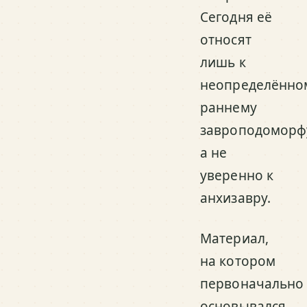
Сегодня её
относят
лишь к
неопределённо
раннему
завроподоморф
а не
уверенно к
анхизавру.
Материал,
на котором
первоначально
основывался