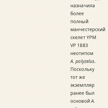
назначила
более
полный
манчестерский
скелет YPM
VP 1883
неотипом
A. polyzelus
.
Поскольку
тот же
экземпляр
ранее был
основой
A.