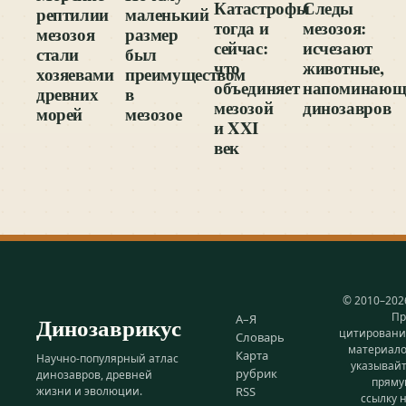
Катастрофы
Следы
рептилии
маленький
тогда и
мезозоя:
мезозоя
размер
сейчас:
исчезают
стали
был
что
животные,
хозяевами
преимуществом
объединяет
напоминающ
древних
в
мезозой
динозавров
морей
мезозое
и XXI
век
© 2010–202
Пр
Динозаврикус
А–Я
цитирован
Словарь
материал
Карта
Научно-популярный атлас
указывай
рубрик
динозавров, древней
прям
жизни и эволюции.
RSS
ссылку 