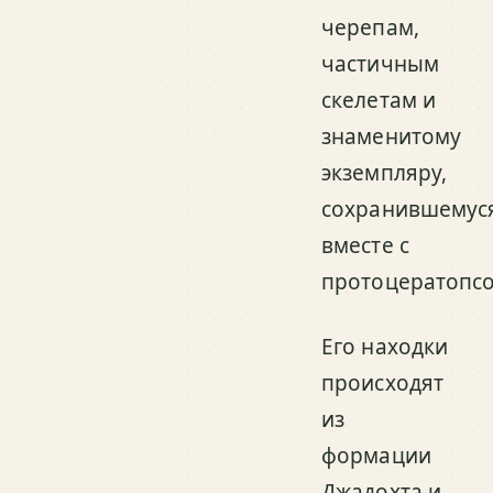
черепам,
частичным
скелетам и
знаменитому
экземпляру,
сохранившемус
вместе с
протоцератопсо
Его находки
происходят
из
формации
Джадохта и