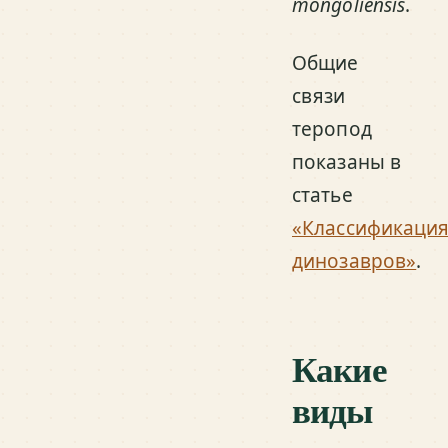
mongoliensis
.
Общие
связи
теропод
показаны в
статье
«Классификаци
динозавров»
.
Какие
виды