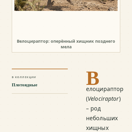
Велоцираптор: оперённый хищник позднего
мела
В
В КОЛЛЕКЦИИ
Плотоядные
елоцираптор
(
Velociraptor
)
– род
небольших
хищных