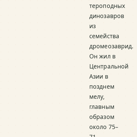
тероподных
динозавров
из
семейства
дромеозаврид.
Он жил в
Центральной
Азии в
позднем
мелу,
главным
образом
около 75–