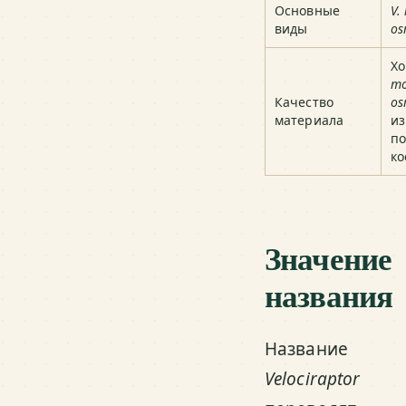
Основные
V.
виды
os
Х
mo
Качество
os
материала
из
по
ко
Значение
названия
Название
Velociraptor