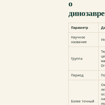
о
динозавре
Параметр
Д
Научное
Ve
название
Те
це
Группа
м
Dr
Период
По
Ок
ле
ос
н
Более точный
mo