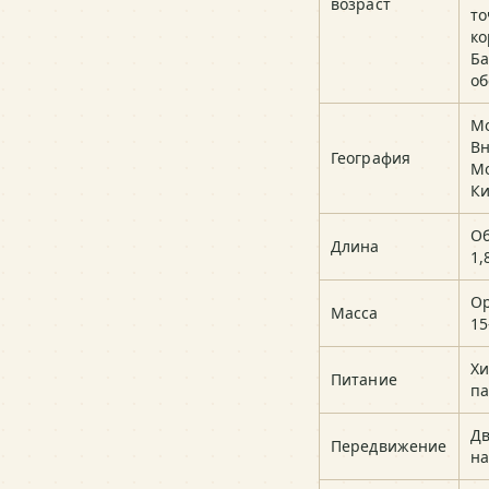
возраст
то
ко
Ба
об
Мо
Вн
География
Мо
Ки
Об
Длина
1,
О
Масса
15
Х
Питание
п
Дв
Передвижение
на