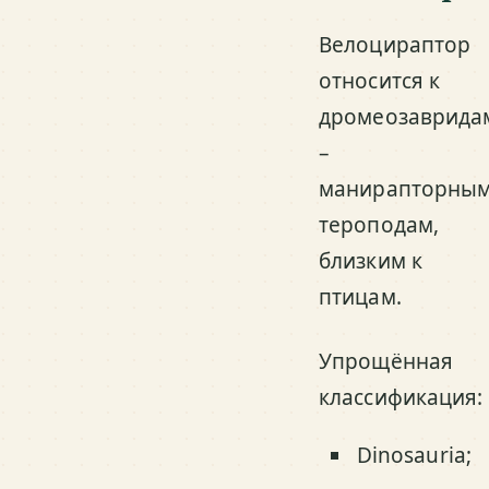
Велоцираптор
относится к
дромеозаврида
–
манирапторны
тероподам,
близким к
птицам.
Упрощённая
классификация:
Dinosauria;