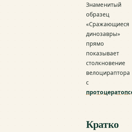
Знаменитый
образец
«Сражающиеся
динозавры»
прямо
показывает
столкновение
велоцираптора
с
протоцератоп
Кратко