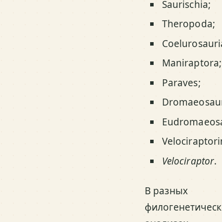
Saurischia;
Theropoda;
Coelurosauri
Maniraptora;
Paraves;
Dromaeosaur
Eudromaeosa
Velociraptori
Velociraptor
.
В разных
филогенетическ