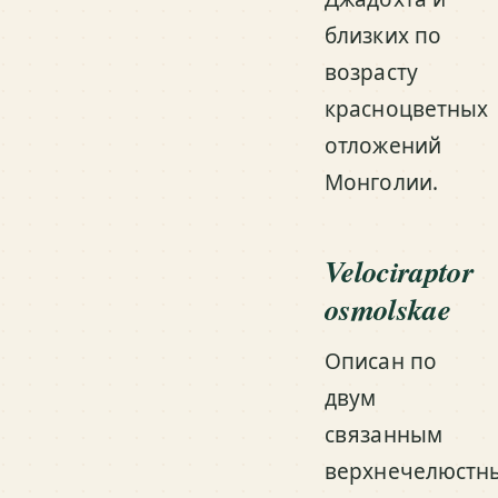
близких по
возрасту
красноцветных
отложений
Монголии.
Velociraptor
osmolskae
Описан по
двум
связанным
верхнечелюстн