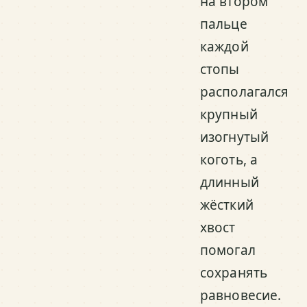
на втором
пальце
каждой
стопы
располагался
крупный
изогнутый
коготь, а
длинный
жёсткий
хвост
помогал
сохранять
равновесие.