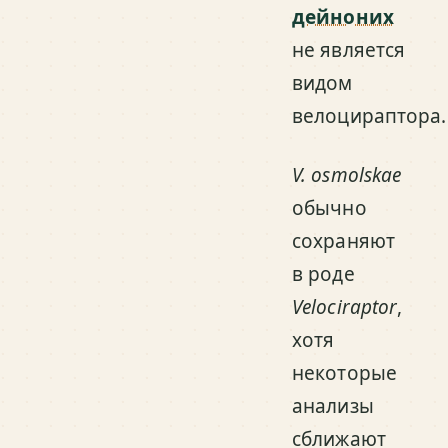
дейноних
не является
видом
велоцираптора.
V. osmolskae
обычно
сохраняют
в роде
Velociraptor
,
хотя
некоторые
анализы
сближают