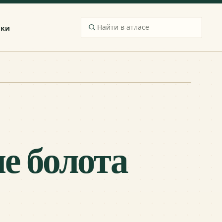
ики
е болота