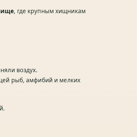
жище
, где крупным хищникам
няли воздух.
щей рыб, амфибий и мелких
й.