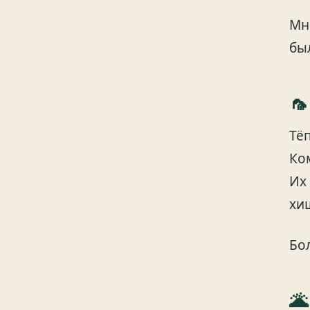
Мн
бы
🦟
Тё
Ко
Их
хи
Бо
🌋