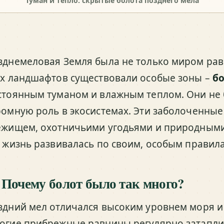
Туман и тепло: скрытые болота позднего мела
зднемеловая Земля была не только миром равн
их ландшафтов существовали особые зоны –
б
стоянным туманом и влажным теплом. Они не б
ромную роль в экосистемах. Эти заболоченные
ежищем, охотничьими угодьями и природным
е жизнь развивалась по своим, особым правил
 Почему болот было так много?
здний мел отличался высоким уровнем моря и
огие прибрежные равнины регулярно затаплив