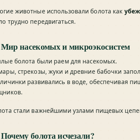
огие животные использовали болота как
убе
ло трудно передвигаться.
 Мир насекомых и микроэкосистем
плые болота были раем для насекомых.
мары, стрекозы, жуки и древние бабочки запол
 личинки развивались в воде, обеспечивая пи
щников.
лота стали важнейшими узлами пищевых цепе
 Почему болота исчезали?