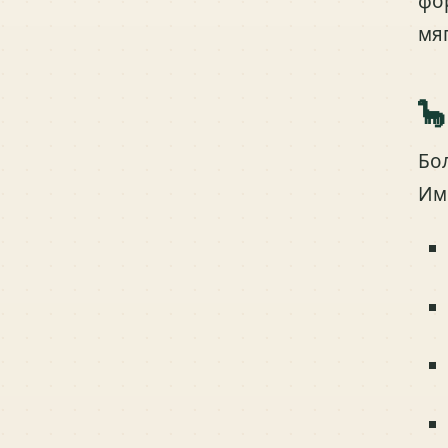
фо
мя
🦕
Бо
Им