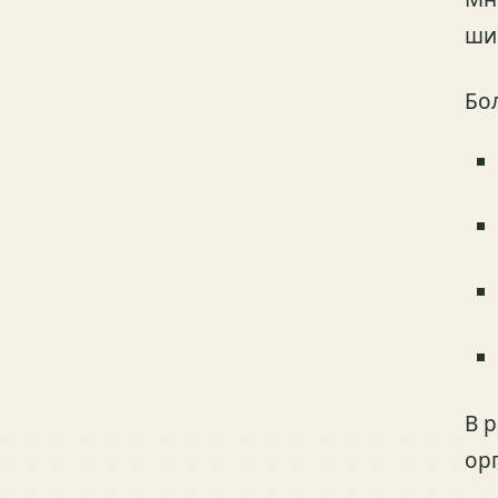
ши
Бо
В 
ор