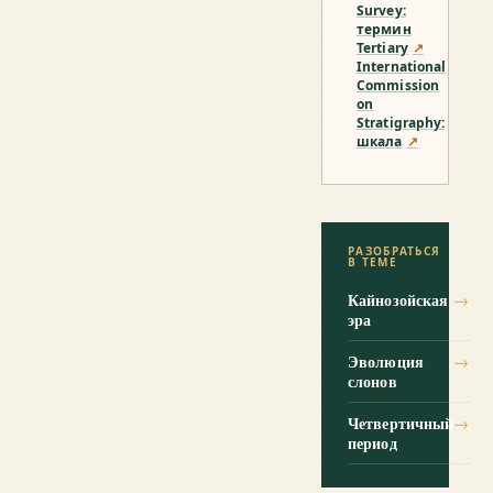
Survey:
термин
Tertiary
↗
International
Commission
on
Stratigraphy:
шкала
↗
РАЗОБРАТЬСЯ
В ТЕМЕ
Кайнозойская
→
эра
Эволюция
→
слонов
Четвертичный
→
период