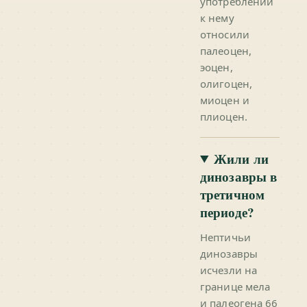
употреблении
к нему
относили
палеоцен,
эоцен,
олигоцен,
миоцен и
плиоцен.
Жили ли
динозавры в
третичном
периоде?
Нептичьи
динозавры
исчезли на
границе мела
и палеогена 66