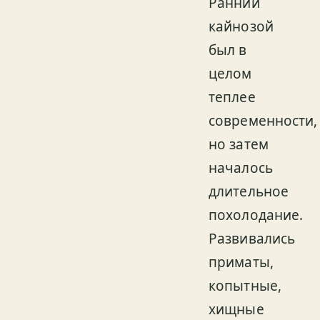
Ранний
кайнозой
был в
целом
теплее
современности,
но затем
началось
длительное
похолодание.
Развивались
приматы,
копытные,
хищные