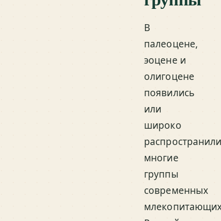
В
палеоцене,
эоцене и
олигоцене
появились
или
широко
распространили
многие
группы
современных
млекопитающих