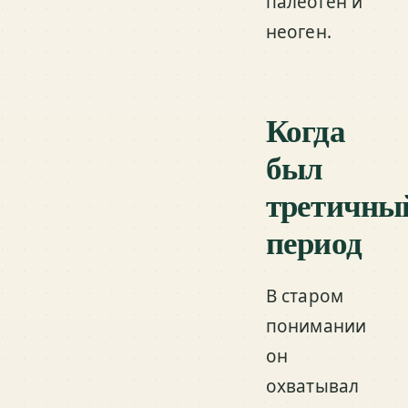
палеоген и
неоген.
Когда
был
третичны
период
В старом
понимании
он
охватывал