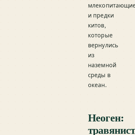
млекопитающи
и предки
китов,
которые
вернулись
из
наземной
среды в
океан.
Неоген:
травянис