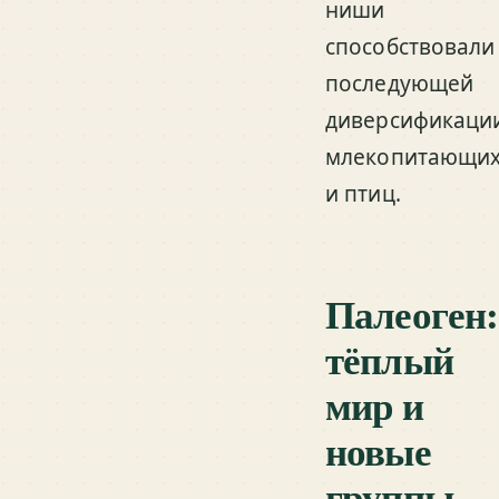
ниши
способствовали
последующей
диверсификаци
млекопитающи
и птиц.
Палеоген:
тёплый
мир и
новые
группы