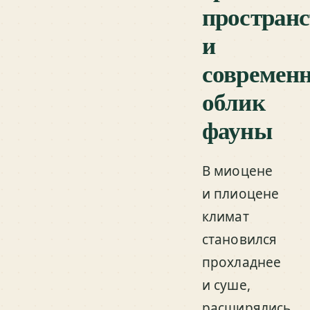
пространс
и
современ
облик
фауны
В миоцене
и плиоцене
климат
становился
прохладнее
и суше,
расширялись