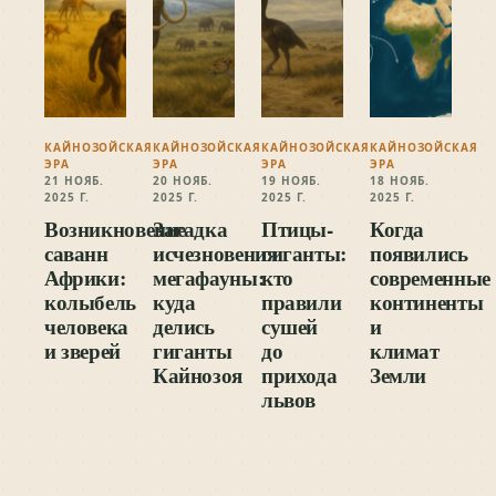
КАЙНОЗОЙСКАЯ
КАЙНОЗОЙСКАЯ
КАЙНОЗОЙСКАЯ
КАЙНОЗОЙСКАЯ
ЭРА
ЭРА
ЭРА
ЭРА
21 НОЯБ.
20 НОЯБ.
19 НОЯБ.
18 НОЯБ.
2025 Г.
2025 Г.
2025 Г.
2025 Г.
Возникновение
Загадка
Птицы-
Когда
саванн
исчезновения
гиганты:
появились
Африки:
мегафауны:
кто
современные
колыбель
куда
правили
континенты
человека
делись
сушей
и
и зверей
гиганты
до
климат
Кайнозоя
прихода
Земли
львов