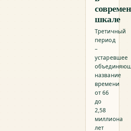
совреме
шкале
Третичный
период
–
устаревшее
объединяю
название
времени
от 66
до
2,58
миллиона
лет