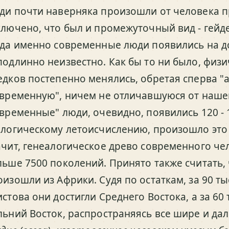
ди почти наверняка произошли от человека п
ключено, что был и промежуточный вид - гейде
гда именно современные люди появились на д
подлинно неизвестно. Как бы то ни было, физ
едков постепенно менялись, обретая сперва "
овременную", ничем не отличавшуюся от наше
овременные" люди, очевидно, появились 120 - 1
ологическому летоисчислению, произошло это 
ачит, генеалогическое древо современного че
льше 7500 поколений. Принято также считать,
оизошли из Африки. Судя по остаткам, за 90 ты
истова они достигли Среднего Востока, а за 60
льний Восток, распространяясь все шире и да