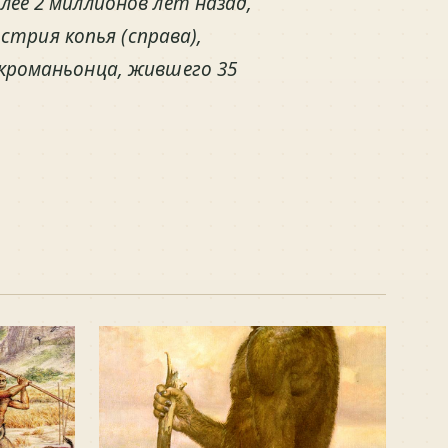
лее 2 миллионов лет назад,
трия копья (справа),
 кроманьонца, жившего 35