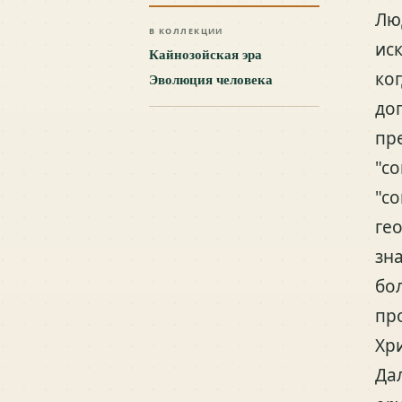
Лю
В КОЛЛЕКЦИИ
ис
Кайнозойская эра
ко
Эволюция человека
до
пр
"с
"с
ге
зн
бо
пр
Хр
Да