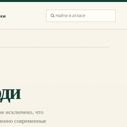
ики
ди
не исключено, что
именно современные