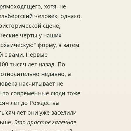
рямоходящего, хотя, не
льбергский человек, однако,
оисторической сцене,
ические черты у наших
архаическую" форму, а затем
й с вами. Первые
00 тысяч лет назад. По
относительно недавно, а
ловека насчитывает не
 что современные люди тоже
сяч лет до Рождества
 тысяч лет они уже заселили
льше.
Это простое галечное