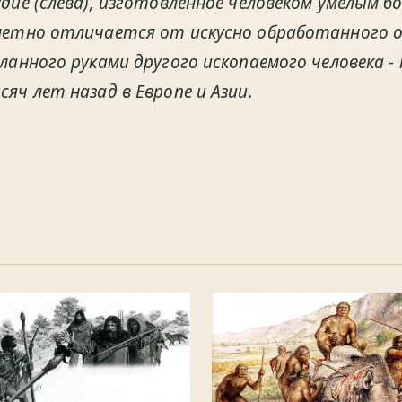
дие (слева), изготовленное человеком умелым бо
метно отличается от искусно обработанного ос
ланного руками другого ископаемого человека -
яч лет назад в Европе и Азии.