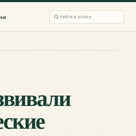
ики
звивали
еские