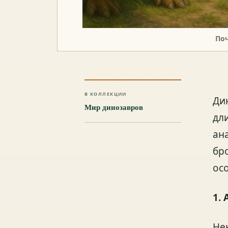
По
В КОЛЛЕКЦИИ
Ди
Мир динозавров
дл
ан
бр
ос
1.
Не