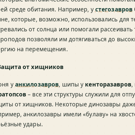
оей среде обитания. Например, у
стегозавров
ине, которые, возможно, использовались для 
гревались от солнца или помогали рассеивать
вроподов позволяли им дотягиваться до высоки
ергию на перемещения.
Защита от хищников
оня у
анкилозавров
, шипы у
кенторазавров
,
ратопсов
– все эти структуры служили для отп
щиты от хищников. Некоторые динозавры даже
пример, анкилозавры имели «булаву» на хвост
рьёзные удары.