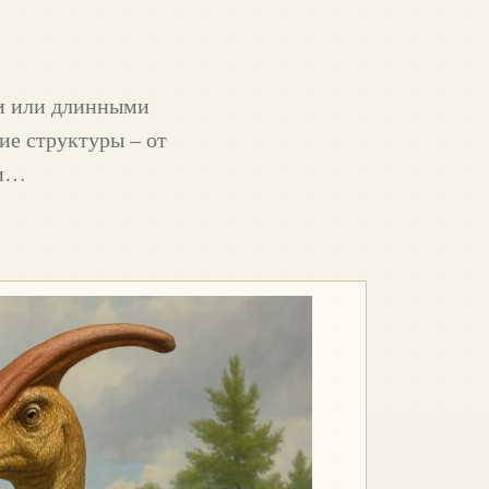
ми или длинными
ие структуры – от
 и…