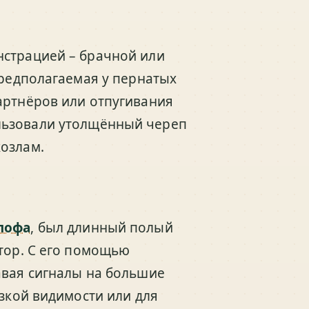
нстрацией – брачной или
предполагаемая у пернатых
артнёров или отпугивания
ользовали утолщённый череп
козлам.
лофа
, был длинный полый
атор. С его помощью
авая сигналы на большие
изкой видимости или для