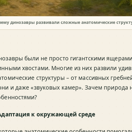
чему динозавры развивали сложные анатомические структ
нозавры были не просто гигантскими ящерами
инными хвостами. Многие из них развили уди
атомические структуры – от массивных гребней
они и даже «звуковых камер». Зачем природа 
обенностями?
Адаптация к окружающей среде
которые анатомические особенности помогал