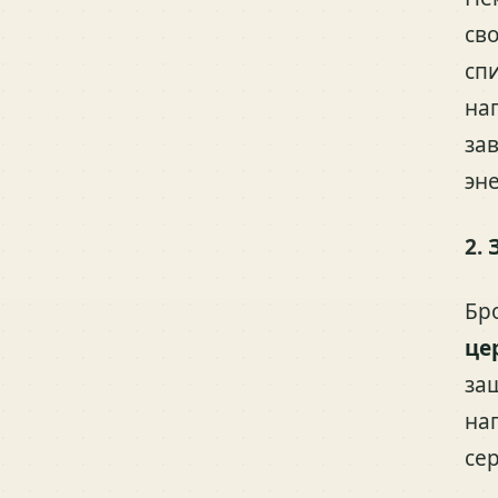
св
сп
на
за
эн
2.
Бр
це
за
на
се