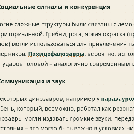
Социальные сигналы и конкуренция
огие сложные структуры были связаны с демо
рриториальной. Гребни, рога, яркая окраска (
дов) могли использоваться для привлечения п
перников.
Пахицефалозавры
, вероятно, исп
я ударов головой – аналогично современным 
Коммуникация и звук
некоторых динозавров, например у
паразауро
ебень, который, возможно, работал как резон
нозавры могли издавать громкие звуки, перед
сстояния – это могло быть важно в условиях н