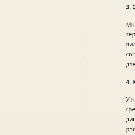
3.
Мн
те
ви
со
дл
4.
У 
гр
ди
ра