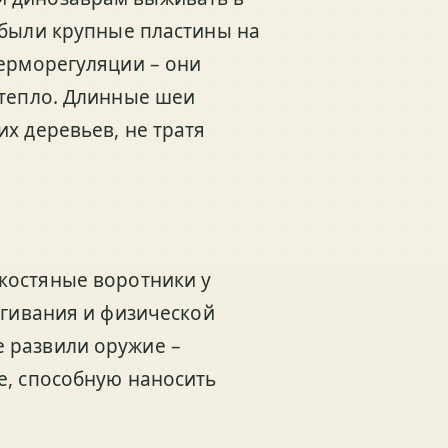
были крупные пластины на
терморегуляции – они
 тепло. Длинные шеи
х деревьев, не тратя
 костяные воротники у
угивания и физической
 развили оружие –
е, способную наносить