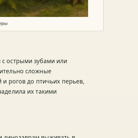
уры
 с острыми зубами или
вительно сложные
 и рогов до птичьих перьев,
наделила их такими
и динозаврам выживать в