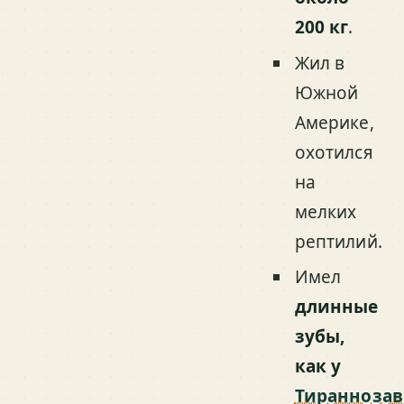
200 кг
.
Жил в
Южной
Америке,
охотился
на
мелких
рептилий.
Имел
длинные
зубы,
как у
Тираннозав