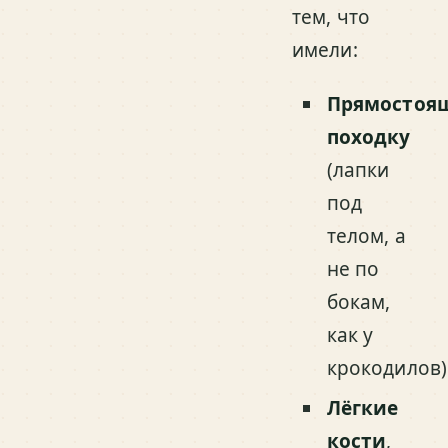
тем, что
имели:
Прямостоя
походку
(лапки
под
телом, а
не по
бокам,
как у
крокодилов)
Лёгкие
кости
,