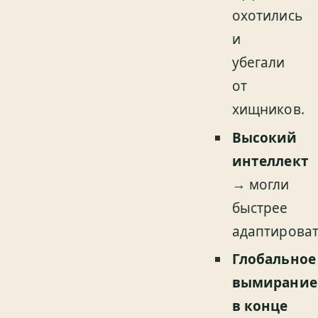
охотились
и
убегали
от
хищников.
Высокий
интеллект
→ могли
быстрее
адаптироват
Глобальное
вымирание
в конце