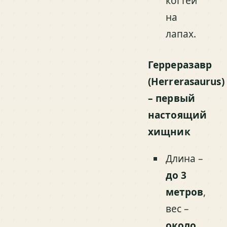
когтей
на
лапах.
Герреразавр
(Herrerasaurus)
– первый
настоящий
хищник
Длина –
до 3
метров
,
вес –
около