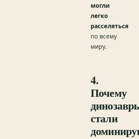
могли
легко
расселяться
по всему
миру.
4.
Почему
динозавр
стали
доминир