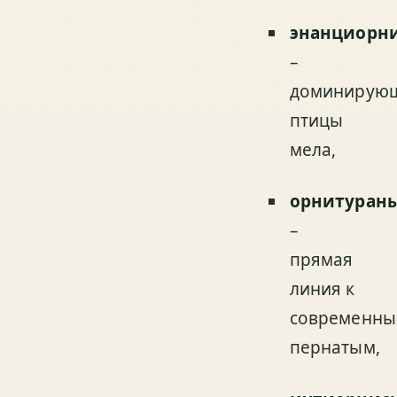
энанциорн
–
доминирую
птицы
мела,
орнитуран
–
прямая
линия к
современн
пернатым,