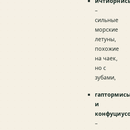
ичтиорнис
–
сильные
морские
летуны,
похожие
на чаек,
но с
зубами,
гаптормис
и
конфуциус
–