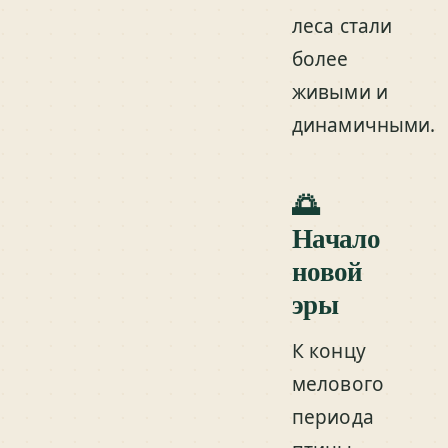
леса стали
более
живыми и
динамичными.
🌅
Начало
новой
эры
К концу
мелового
периода