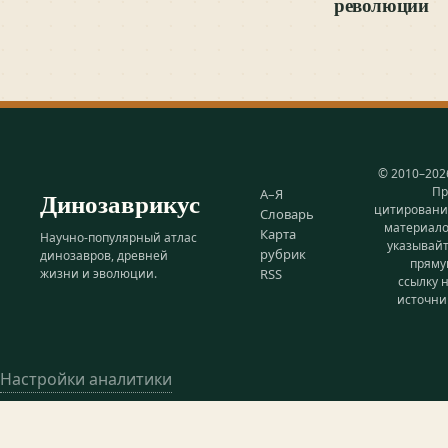
революции
© 2010–202
Пр
Динозаврикус
А–Я
цитирован
Словарь
материал
Карта
Научно-популярный атлас
указывай
рубрик
динозавров, древней
прям
жизни и эволюции.
RSS
ссылку 
источни
Настройки аналитики