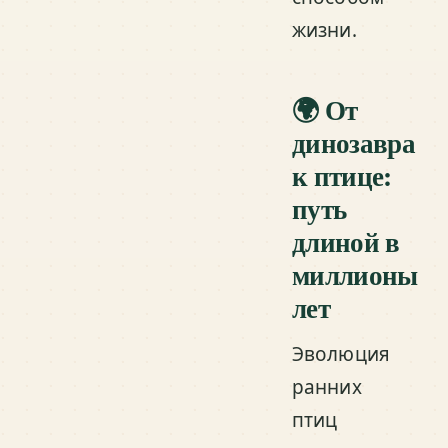
жизни.
🌍 От
динозавра
к птице:
путь
длиной в
миллионы
лет
Эволюция
ранних
птиц