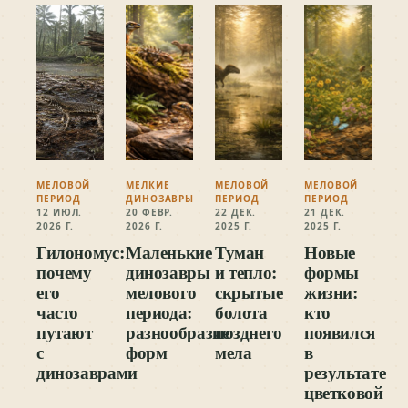
МЕЛОВОЙ
МЕЛКИЕ
МЕЛОВОЙ
МЕЛОВОЙ
ПЕРИОД
ДИНОЗАВРЫ
ПЕРИОД
ПЕРИОД
12 ИЮЛ.
20 ФЕВР.
22 ДЕК.
21 ДЕК.
2026 Г.
2026 Г.
2025 Г.
2025 Г.
Гилономус:
Маленькие
Туман
Новые
почему
динозавры
и тепло:
формы
его
мелового
скрытые
жизни:
часто
периода:
болота
кто
путают
разнообразие
позднего
появился
с
форм
мела
в
динозаврами
результате
цветковой