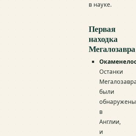
в науке.
Первая
находка
Мегалозавра
Окаменело
Останки
Мегалозавр
были
обнаружены
в
Англии,
и