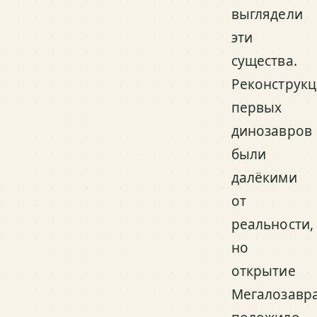
выглядели
эти
существа.
Реконструк
первых
динозавров
были
далёкими
от
реальности,
но
открытие
Мегалозавр