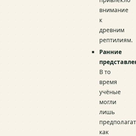
внимание
к
древним
рептилиям.
Ранние
представле
В то
время
учёные
могли
лишь
предполагат
как