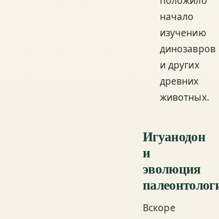
положило
начало
изучению
динозавров
и других
древних
животных.
Игуанодон
и
эволюция
палеонтолог
Вскоре