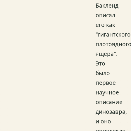
Бакленд
описал
его как
"гигантского
плотоядног
ящера".
Это
было
первое
научное
описание
динозавра,
и оно
привлекло