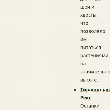
шеи и
хвосты,
что
позволяло
им
питаться
растениями
на
значительн
высоте.
Тираннозав
Рекс
:
Останки