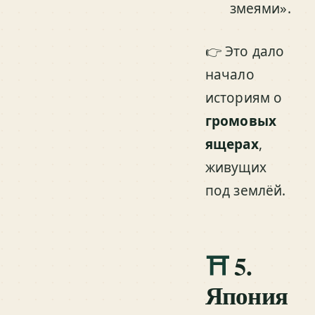
змеями».
👉 Это дало
начало
историям о
громовых
ящерах
,
живущих
под землёй.
⛩️
5.
Япония