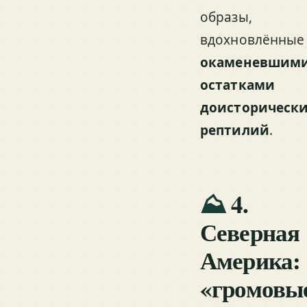
образы,
вдохновлённые
окаменевшим
остатками
доисторическ
рептилий
.
⛰️
4.
Северная
Америка:
«громовы