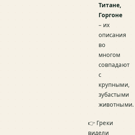
Титане,
Горгоне
– их
описания
во
многом
совпадают
с
крупными,
зубастыми
животными.
👉 Греки
видели