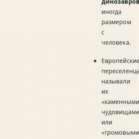
динозавро
иногда
размером
с
человека.
Европейски
переселенц
называли
их
«каменным
чудовищами
или
«громовыми