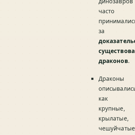
динозавров
часто
принималис
за
доказатель
существов
драконов
.
Драконы
описывалис
как
крупные,
крылатые,
чешуйчатые