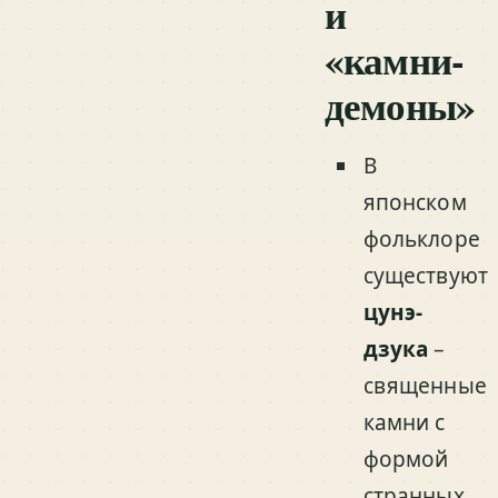
и
«камни-
демоны»
В
японском
фольклоре
существуют
цунэ-
дзука
–
священные
камни с
формой
странных