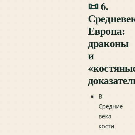
📜
6.
Средневе
Европа:
драконы
и
«костяны
доказател
В
Средние
века
кости