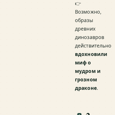
👉
Возможно,
образы
древних
динозавров
действительно
вдохновили
миф о
мудром и
грозном
драконе
.