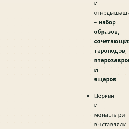
и
огнедышащ
–
набор
образов,
сочетающи
тероподов,
птерозавро
и
ящеров
.
Церкви
и
монастыри
выставляли