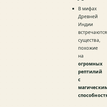
В мифах
Древней
Индии
встречаютс
существа,
похожие
на
огромных
рептилий
с
магически
способност