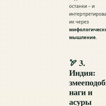
останки – и
интерпретиров
их через
мифологическ
мышление
.
🏹
3.
Индия:
змееподо
наги и
асуры