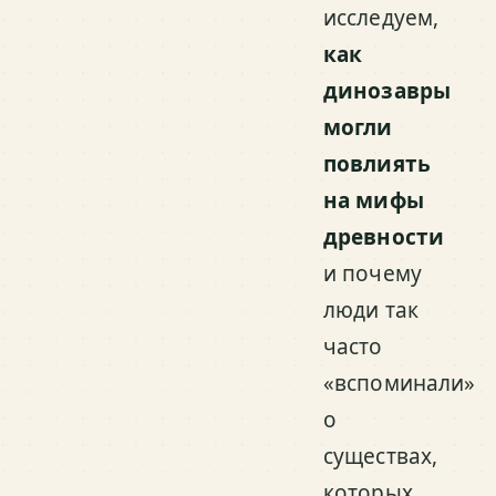
исследуем,
как
динозавры
могли
повлиять
на мифы
древности
и почему
люди так
часто
«вспоминали»
о
существах,
которых