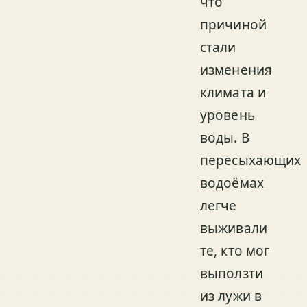
что
причиной
стали
изменения
климата и
уровень
воды. В
пересыхающих
водоёмах
легче
выживали
те, кто мог
выползти
из лужи в