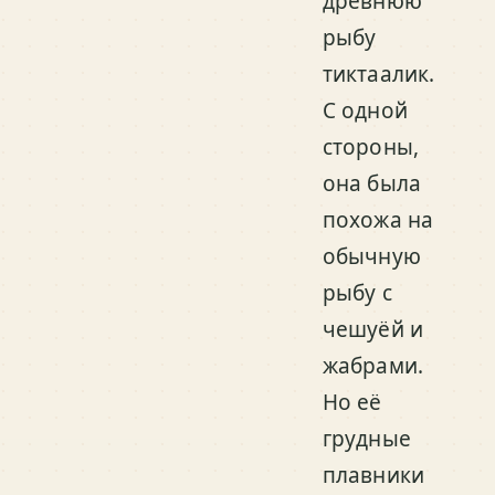
древнюю
рыбу
тиктаалик.
С одной
стороны,
она была
похожа на
обычную
рыбу с
чешуёй и
жабрами.
Но её
грудные
плавники