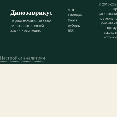
© 2010–202
Пр
Динозаврикус
А–Я
цитирован
Словарь
материал
Карта
Научно-популярный атлас
указывай
рубрик
динозавров, древней
прям
жизни и эволюции.
RSS
ссылку 
источни
Настройки аналитики