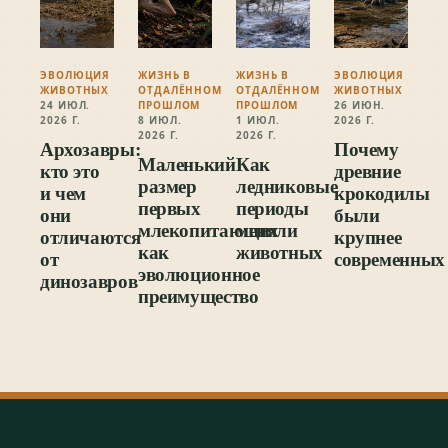
ЭВОЛЮЦИЯ
ЖИЗНЬ В
ЖИЗНЬ В
ЭВОЛЮЦИЯ
ЖИВОТНЫХ
ОТДАЛЁННОМ
ОТДАЛЁННОМ
ЖИВОТНЫХ
24 ИЮЛ.
ПРОШЛОМ
ПРОШЛОМ
26 ИЮН.
2026 Г.
8 ИЮЛ.
1 ИЮЛ.
2026 Г.
2026 Г.
2026 Г.
Архозавры:
Почему
Маленький
Как
кто это
древние
размер
ледниковые
и чем
крокодилы
первых
периоды
они
были
млекопитающих
меняли
отличаются
крупнее
как
животных
от
современных
эволюционное
динозавров
преимущество