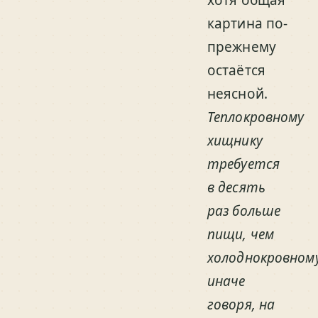
хотя общая
картина по-
прежнему
остаётся
неясной.
Теплокровному
хищнику
требуется
в десять
раз больше
пищи, чем
холоднокровному
иначе
говоря, на