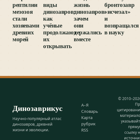
рептилии
виды
жизнь
бронтозавр
мезозоя
динозавров:
динозавров:
«исчезал»
стали
как
зачем
и
хозяевами
учёные
они
возвращался
древних
продолжают
держались
в науку
морей
их
вместе
открывать
© 2010–202
Пр
Динозаврикус
А–Я
цитирован
Словарь
материал
Карта
Научно-популярный атлас
указывай
рубрик
динозавров, древней
прям
жизни и эволюции.
RSS
ссылку 
источни