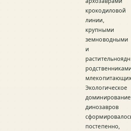
архозаврами
крокодиловой
линии,
крупными
земноводными
и
растительнояд
родственникам
млекопитающих
Экологическое
доминирование
динозавров
сформировалос
постепенно,