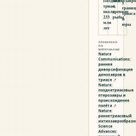
Поздний
Ихтиозавро
у
триас,
и
грани
около
древние
триаса
233
рыбы
и
млн
юры
лет
ПРОВЕРЕНО
ПО
МАТЕРИАЛАМ
Nature
Communications:
ранняя
диверсификация
динозавров в
триасе
↗
Nature:
позднетриасовые
птерозавры и
происхождение
полёта
↗
Nature:
раннетриасовый
ихтиозаврообраз
Science
Advances: