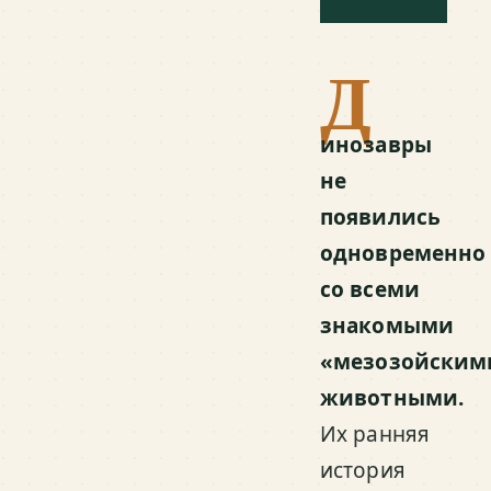
Д
инозавры
не
появились
одновременно
со всеми
знакомыми
«мезозойским
животными.
Их ранняя
история