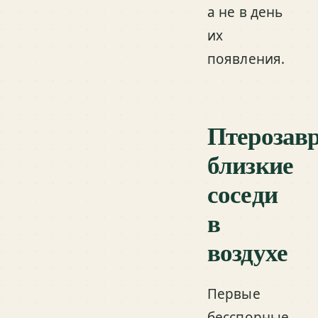
а не в день
их
появления.
Птерозав
близкие
соседи
в
воздухе
Первые
бесспорные