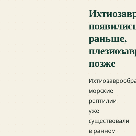
Ихтиозав
появилис
раньше,
плезиоза
позже
Ихтиозаврообр
морские
рептилии
уже
существовали
в раннем