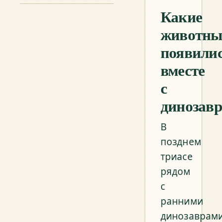
Какие
животны
появили
вместе
с
динозав
В
позднем
триасе
рядом
с
ранними
динозаврам