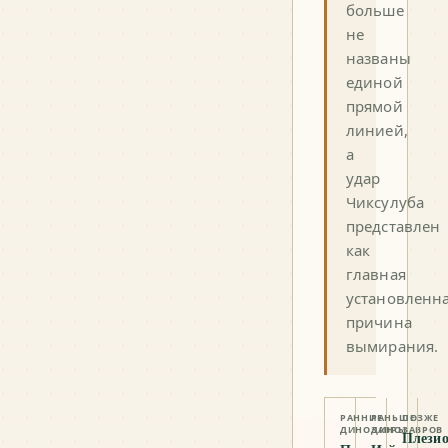
больше
не
названы
единой
прямой
линией,
а
удар
Чиксулуба
представлен
как
главная
установленн
причина
вымирания.
РАННИЕ
РАНЬШЕ
ПОЗЖЕ
ДИНОЗАВРЫ
ДИНОЗАВРОВ
Плези