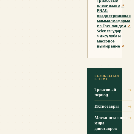
триасовый
плезиозавр
↗
PNAS:
позднетриасовая
маммалиаформа
из Гренландии
↗
Science: удар
Чиксулуба и
массовое
вымирание
↗
РАЗОБРАТЬСЯ
В ТЕМЕ
Триасовый
→
период
Ихтиозавры
→
Млекопитающие
→
мира
динозавров