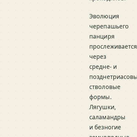
Эволюция
черепашьего
панциря
прослеживаетс
через
средне- и
позднетриасов
стволовые
формы.
Лягушки,
саламандры
и безногие