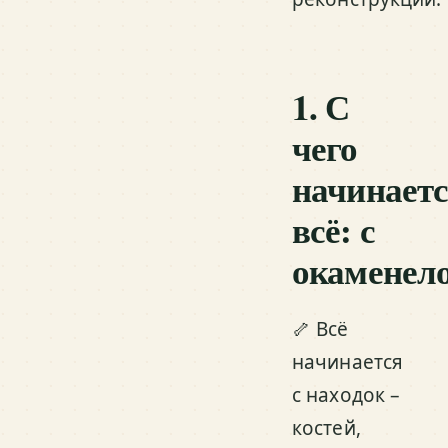
1. С
чего
начинает
всё: с
окаменел
🦴 Всё
начинается
с находок –
костей,