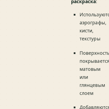
раскраска
:
Используют
аэрографы,
кисти,
текстуры
Поверхност
покрываетс
матовым
или
глянцевым
слоем
Добавляютс