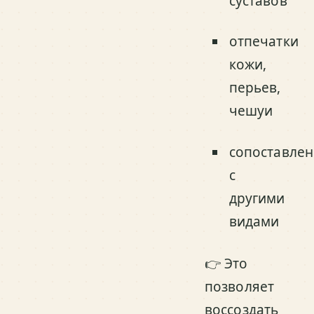
суставов
отпечатки
кожи,
перьев,
чешуи
сопоставле
с
другими
видами
👉 Это
позволяет
воссоздать