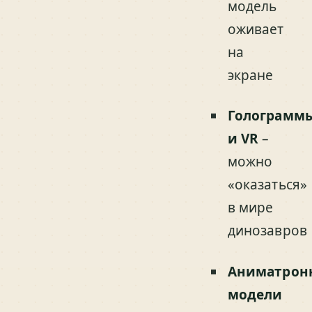
модель
оживает
на
экране
Голограмм
и VR
–
можно
«оказаться»
в мире
динозавров
Аниматрон
модели