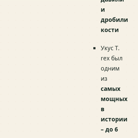
и
дробили
кости
Укус T.
rex был
одним
из
самых
мощных
в
истории
– до 6