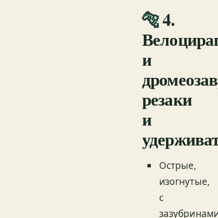
🐅
4.
Велоцира
и
дромеоза
резаки
и
удержива
Острые,
изогнутые,
с
зазубринам