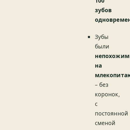
100
зубов
одновреме
Зубы
были
непохожим
на
млекопита
– без
коронок,
с
постоянной
сменой