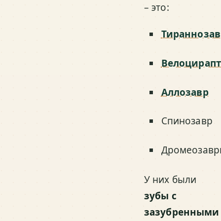
– это:
Тираннозав
Велоцирап
Аллозавр
Спинозавр
Дромеозавр
У них были
зубы с
зазубренными