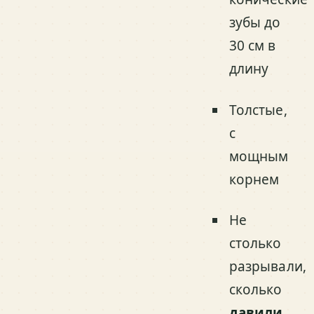
зубы до
30 см в
длину
Толстые,
с
мощным
корнем
Не
столько
разрывали,
сколько
давили