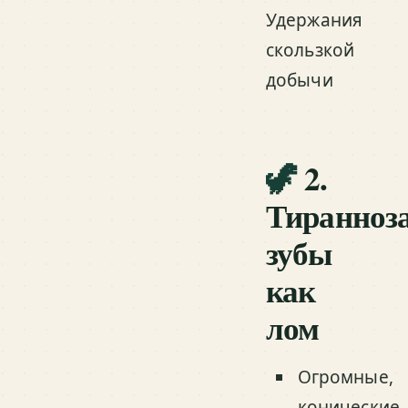
Удержания
скользкой
добычи
🦖
2.
Тиранноз
зубы
как
лом
Огромные,
конические