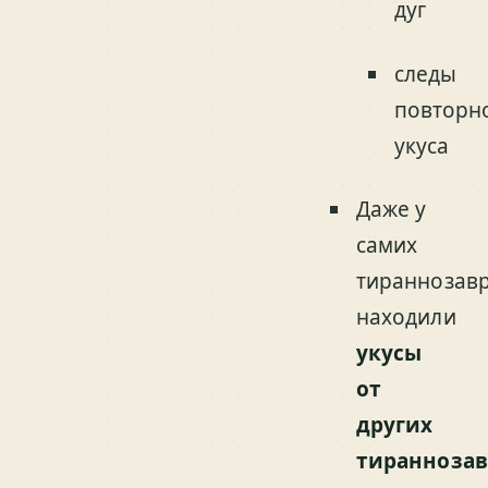
дуг
следы
повторн
укуса
Даже у
самих
тираннозав
находили
укусы
от
других
тираннозав