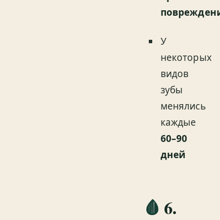
поврежден
У
некоторых
видов
зубы
менялись
каждые
60–90
дней
🩸
6.