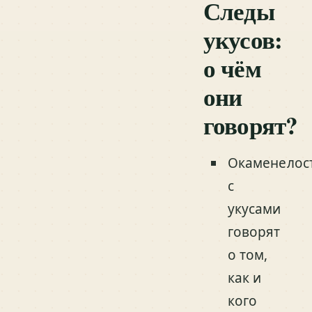
Следы
укусов:
о чём
они
говорят?
Окаменелос
с
укусами
говорят
о том,
как и
кого