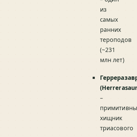
из
самых
ранних
тероподов
(~231
млн лет)
Герреразав
(Herrerasaur
–
примитивн
хищник
триасового