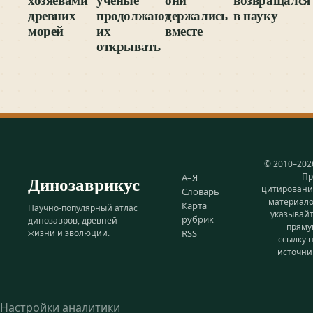
древних
продолжают
держались
в науку
морей
их
вместе
открывать
© 2010–202
Пр
Динозаврикус
А–Я
цитирован
Словарь
материал
Карта
Научно-популярный атлас
указывай
рубрик
динозавров, древней
прям
жизни и эволюции.
RSS
ссылку 
источни
Настройки аналитики