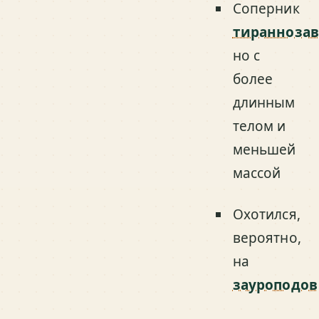
Соперник
тираннозав
но с
более
длинным
телом и
меньшей
массой
Охотился,
вероятно,
на
зауроподов