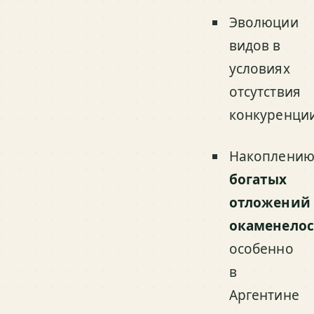
Эволюции
видов в
условиях
отсутствия
конкуренци
Накоплени
богатых
отложений
окаменелос
особенно
в
Аргентине