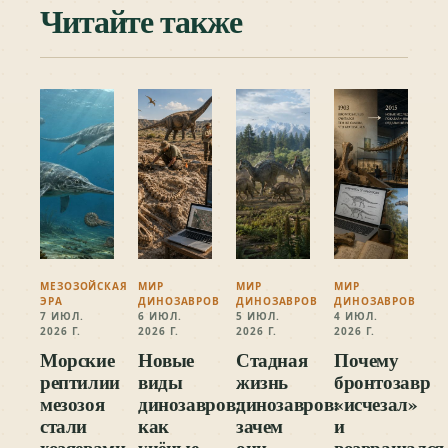
Читайте также
МЕЗОЗОЙСКАЯ
МИР
МИР
МИР
ЭРА
ДИНОЗАВРОВ
ДИНОЗАВРОВ
ДИНОЗАВРОВ
7 ИЮЛ.
6 ИЮЛ.
5 ИЮЛ.
4 ИЮЛ.
2026 Г.
2026 Г.
2026 Г.
2026 Г.
Морские
Новые
Стадная
Почему
рептилии
виды
жизнь
бронтозавр
мезозоя
динозавров:
динозавров:
«исчезал»
стали
как
зачем
и
хозяевами
учёные
они
возвращался