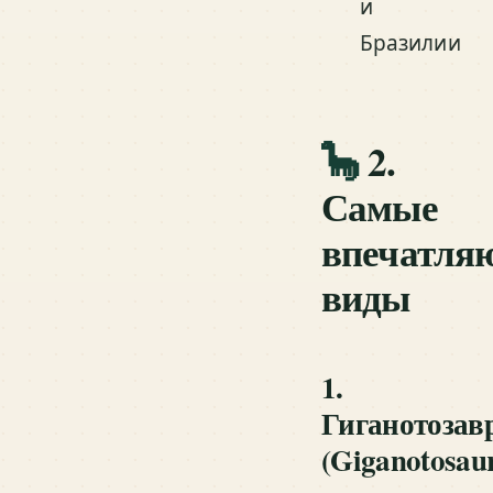
и
Бразилии
🦕
2.
Самые
впечатля
виды
1.
Гиганотозав
(Giganotosau