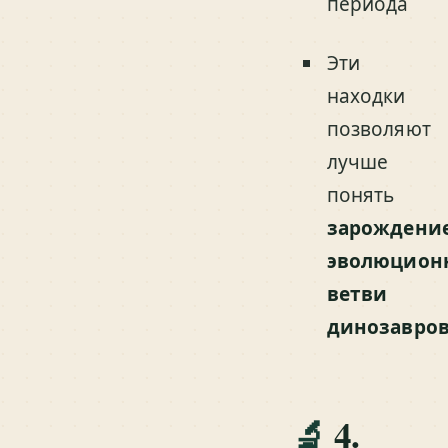
периода
Эти
находки
позволяют
лучше
понять
зарождени
эволюцион
ветви
динозавро
🔬
4.