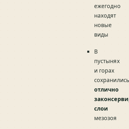
ежегодно
находят
новые
виды
В
пустынях
и горах
сохранилис
отлично
законсерв
слои
мезозоя