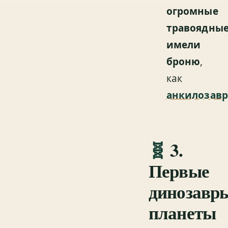
огромные
травоядны
имели
броню
,
как
анкилозав
🧬
3.
Первые
динозавр
планеты