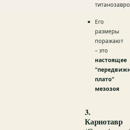
титанозавр
Его
размеры
поражают
– это
настоящее
"передвиж
плато"
мезозоя
3.
Карнотавр