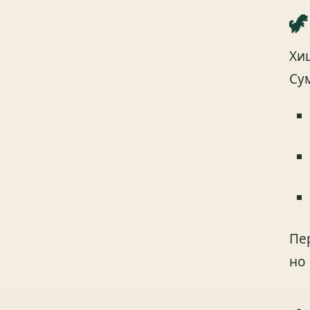
🦖
Хи
Су
Пе
но