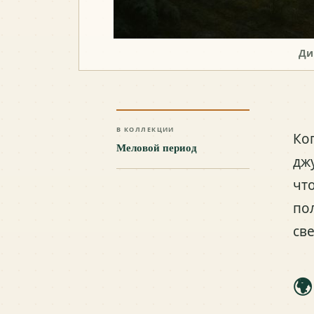
Ди
В КОЛЛЕКЦИИ
Ко
Меловой период
дж
чт
по
св
🌍