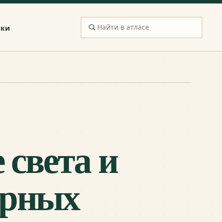
ики
 света и
ярных