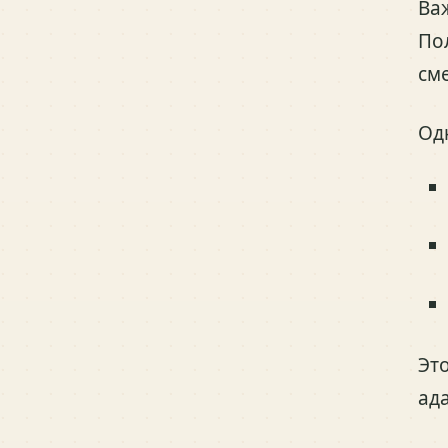
Ва
По
см
Од
Эт
ад