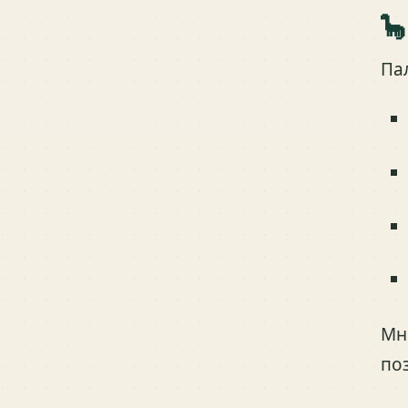
🦕
Па
Мн
по