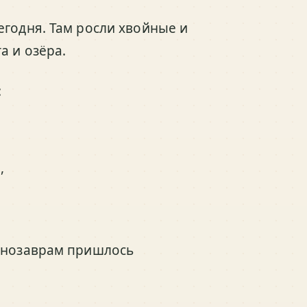
егодня. Там росли хвойные и
а и озёра.
:
,
динозаврам пришлось