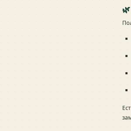
🌿
По
Ес
за