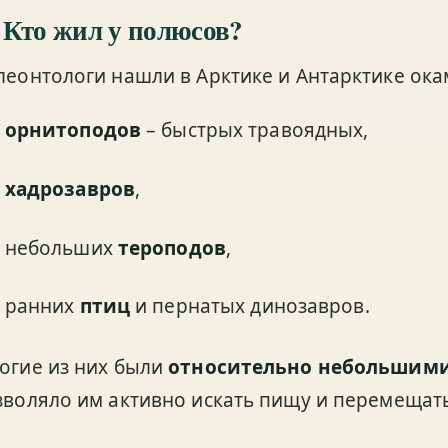
 Кто жил у полюсов?
леонтологи нашли в Арктике и Антарктике ока
орнитоподов
– быстрых травоядных,
хадрозавров
,
небольших
тероподов
,
ранних
птиц
и пернатых динозавров.
огие из них были
относительно небольшим
зволяло им активно искать пищу и перемещать