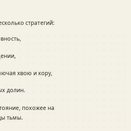
сколько стратегий:
вность,
щении,
лючая хвою и кору,
х долин.
стояние, похожее на
цы тьмы.