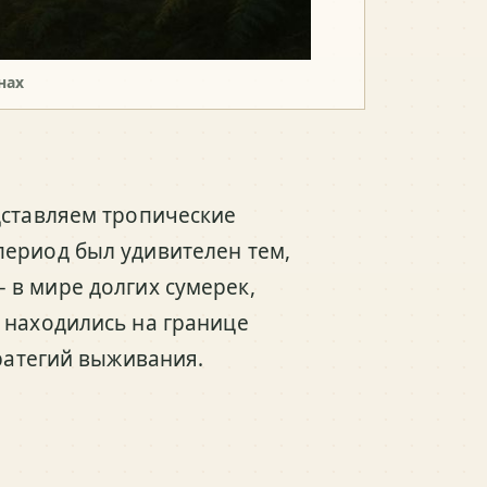
нах
дставляем тропические
период был удивителен тем,
– в мире долгих сумерек,
 находились на границе
тратегий выживания.