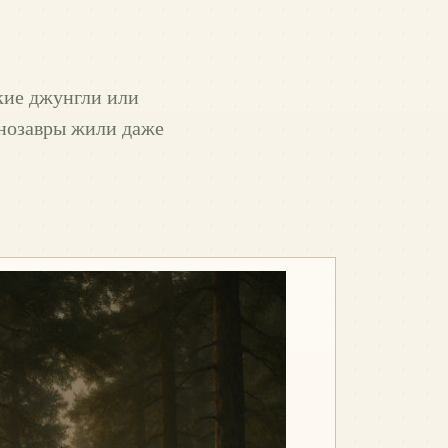
кие джунгли или
инозавры жили даже