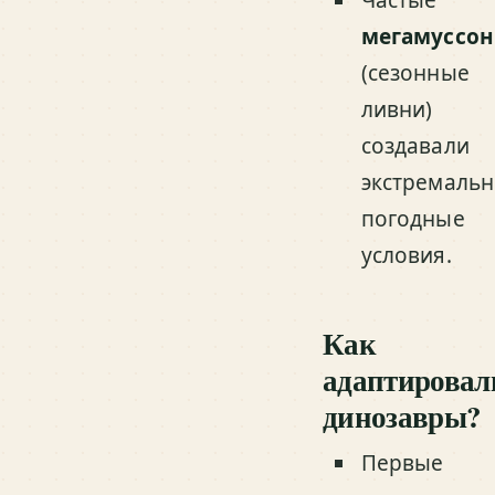
мегамуссо
(сезонные
ливни)
создавали
экстремаль
погодные
условия.
Как
адаптировал
динозавры?
Первые