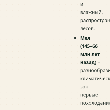
и
влажный,
распростра
лесов.
Мел
(145–66
млн лет
назад)
–
разнообраз
климатичес
зон,
первые
похолодани