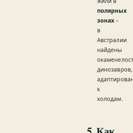
жили в
полярных
зонах
–
в
Австралии
найдены
окаменелос
динозавров,
адаптирова
к
холодам.
5. Как