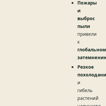
Пожары
и
выброс
пыли
привели
к
глобальном
затемнени
Резкое
похолодан
и
гибель
растений
нарушили