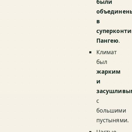
были
объединен
в
суперконти
Пангею
.
Климат
был
жарким
и
засушливы
с
большими
пустынями.
Частые