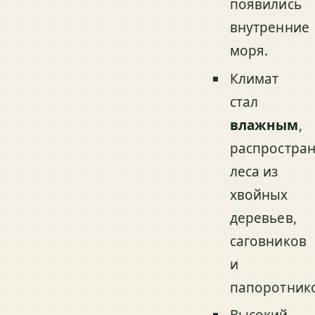
появились
внутренние
моря.
Климат
стал
влажным
,
распростра
леса из
хвойных
деревьев,
саговников
и
папоротник
Высокий