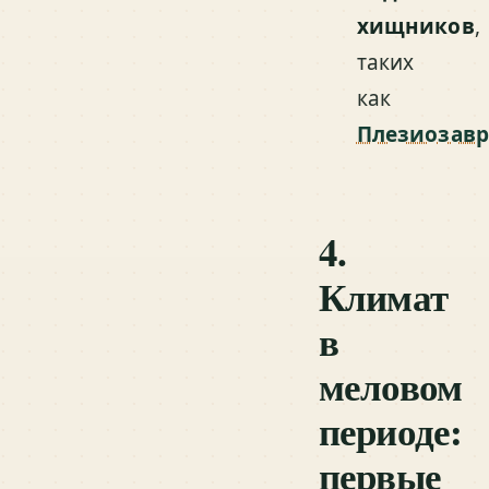
хищников
,
таких
как
Плезиозав
4.
Климат
в
меловом
периоде:
первые