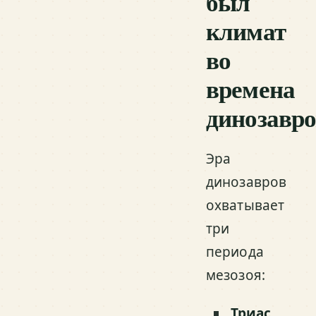
был
климат
во
времена
динозавро
Эра
динозавров
охватывает
три
периода
мезозоя:
Триас