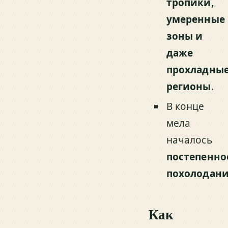
тропики,
умеренные
зоны и
даже
прохладны
регионы
.
В конце
мела
началось
постепенно
похолодан
Как