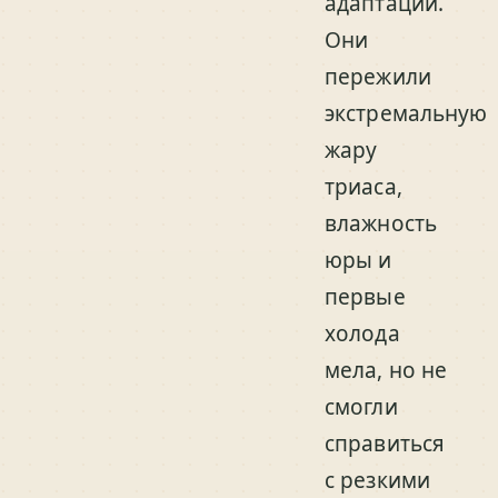
адаптации.
Они
пережили
экстремальную
жару
триаса,
влажность
юры и
первые
холода
мела, но не
смогли
справиться
с резкими