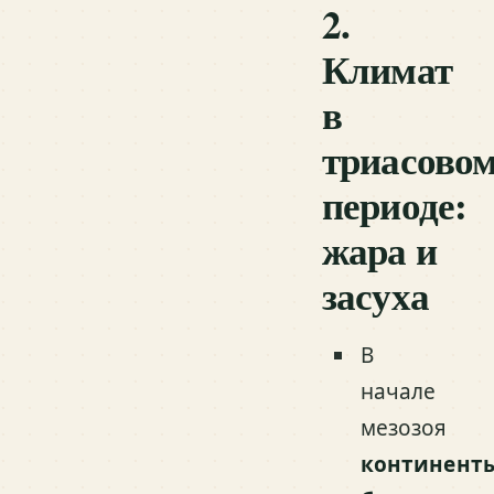
2.
Климат
в
триасово
периоде:
жара и
засуха
В
начале
мезозоя
континент