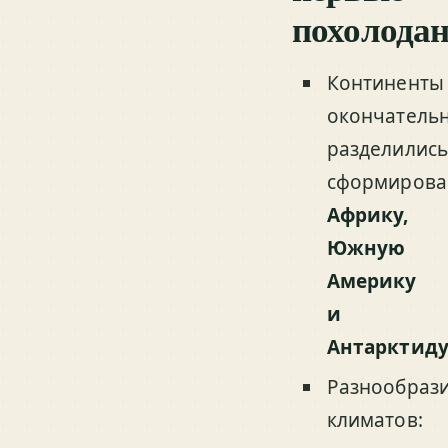
похолода
Континенты
окончатель
разделились
сформирова
Африку,
Южную
Америку
и
Антарктид
Разнообраз
климатов: