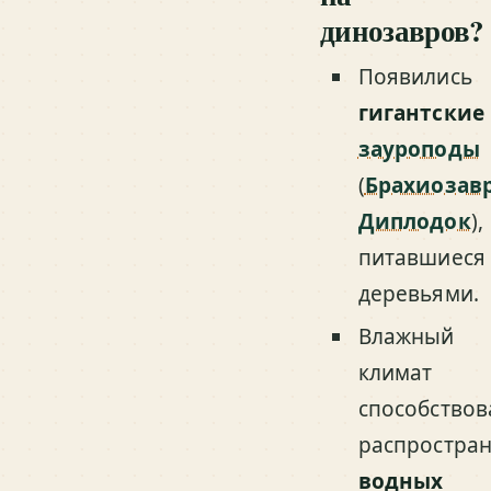
динозавров?
Появились
гигантские
зауроподы
(
Брахиозав
Диплодок
),
питавшиеся
деревьями.
Влажный
климат
способствов
распростра
водных