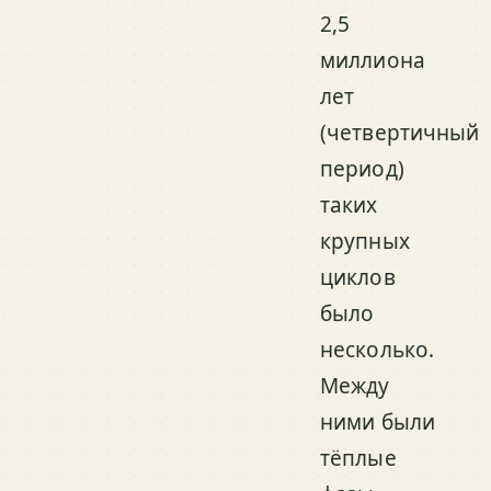
2,5
миллиона
лет
(четвертичный
период)
таких
крупных
циклов
было
несколько.
Между
ними были
тёплые