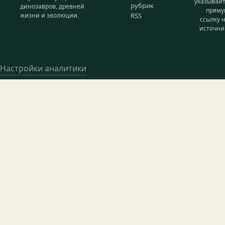
указывай
рубрик
динозавров, древней
прям
жизни и эволюции.
RSS
ссылку 
источни
Настройки аналитики