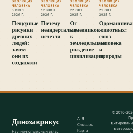
ЭВОЛЮЦИЯ
ЭВОЛЮЦИЯ
ЭВОЛЮЦИЯ
ЭВОЛЮЦИЯ
ЧЕЛОВЕКА
ЧЕЛОВЕКА
ЧЕЛОВЕКА
ЧЕЛОВЕКА
3 ИЮЛ.
12 ИЮН.
22 ОКТ.
21 ОКТ.
2026 Г.
2026 Г.
2025 Г.
2025 Г.
Пещерные
Почему
От
Одомашнива
рисунки
неандертальцы
кочевников
животных:
древних
исчезли
к
союз
людей:
земледельцам:
человека
зачем
рождение
и
они их
цивилизации
природы
создавали
© 2010–202
Пр
Динозаврикус
А–Я
цитирован
Словарь
материал
Карта
Научно-популярный атлас