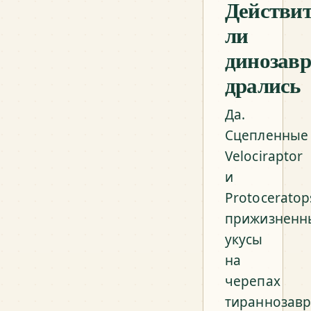
Действи
ли
динозав
дрались
Да.
Сцепленные
Velociraptor
и
Protoceratop
прижизненн
укусы
на
черепах
тираннозав