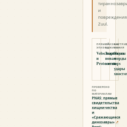
тираннозавр
и
повреждения
Zuul.
ПРЯМОЙ
ПРИЗНАК
ВНУТРИ
ЭПИЗОД
ВЫЖИВАНИЯ
БОИ
Velociraptor
Зажившая
Укусы
и
новая
морды
Protoceratops
кость
и
удары
хвосто
ПРОВЕРЕНО
ПО
МАТЕРИАЛАМ
PNAS: прямые
свидетельства
хищничества
и
«Сражающиеся
динозавры»
↗
PeerJ: