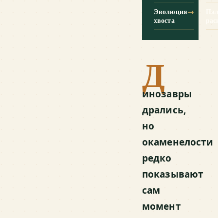
Эволюция
→
Пал
хвоста
рас
Д
инозавры
дрались,
но
окаменелости
редко
показывают
сам
момент