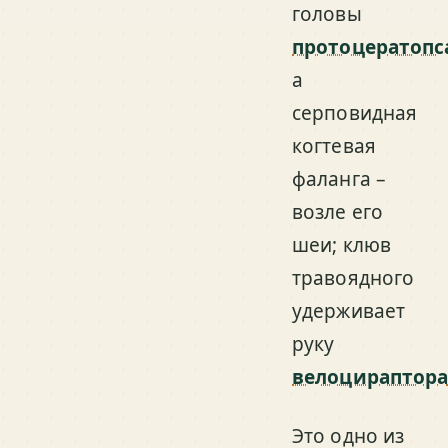
головы
протоцератопс
а
серповидная
когтевая
фаланга –
возле его
шеи; клюв
травоядного
удерживает
руку
велоцираптор
Это одно из