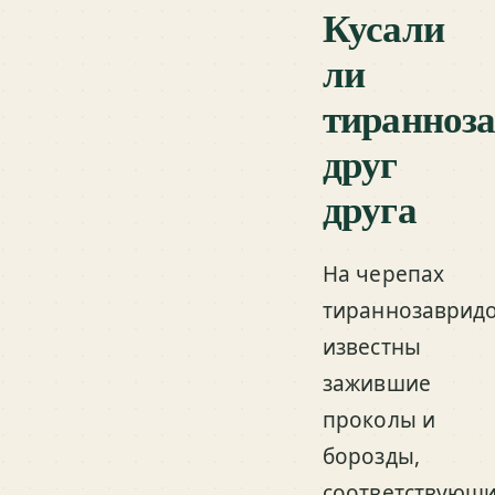
Кусали
ли
тиранноз
друг
друга
На черепах
тираннозаврид
известны
зажившие
проколы и
борозды,
соответствующ