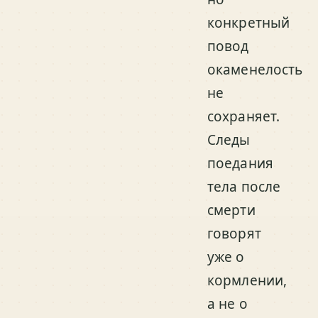
конкретный
повод
окаменелость
не
сохраняет.
Следы
поедания
тела после
смерти
говорят
уже о
кормлении,
а не о