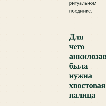
ритуальном
поединке.
Для
чего
анкилоза
была
нужна
хвостовая
палица