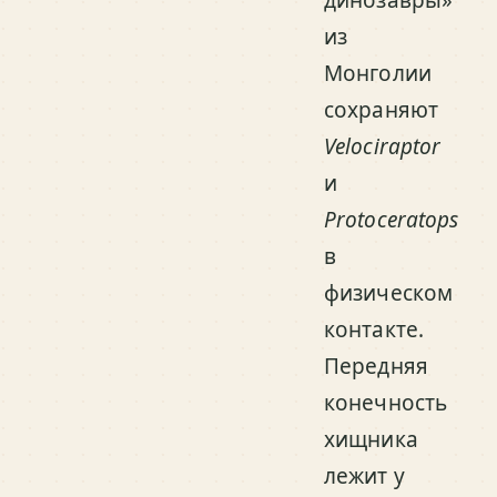
динозавры»
из
Монголии
сохраняют
Velociraptor
и
Protoceratops
в
физическом
контакте.
Передняя
конечность
хищника
лежит у