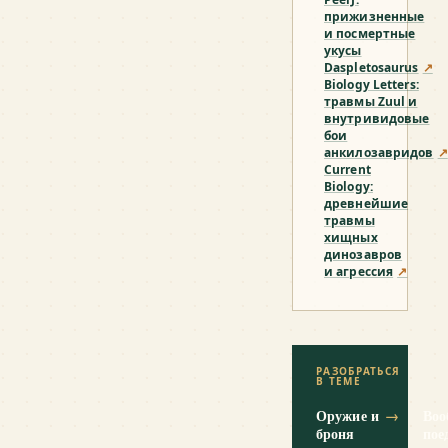
прижизненные
и посмертные
укусы
Daspletosaurus
↗
Biology Letters:
травмы Zuul и
внутривидовые
бои
анкилозавридов
↗
Current
Biology:
древнейшие
травмы
хищных
динозавров
и агрессия
↗
РАЗОБРАТЬСЯ
В ТЕМЕ
Оружие и
→
Воо
броня
пое