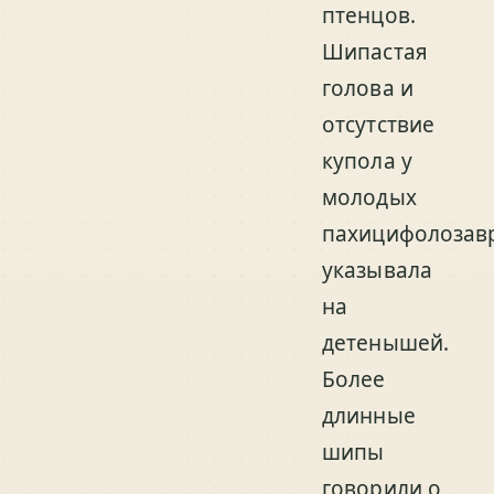
птенцов.
Шипастая
голова и
отсутствие
купола у
молодых
пахицифолозав
указывала
на
детенышей.
Более
длинные
шипы
говорили о