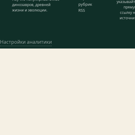
указывай
рубрик
динозавров, древней
прям
жизни и эволюции.
RSS
ссылку 
источни
Настройки аналитики