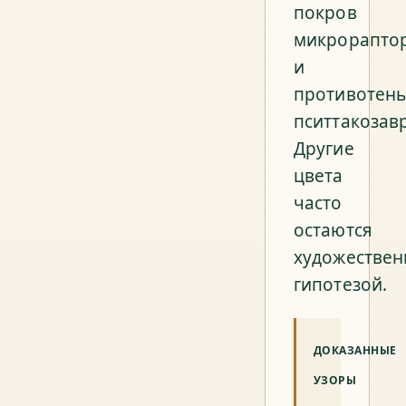
покров
микрорапто
и
противотен
пситтакозавр
Другие
цвета
часто
остаются
художествен
гипотезой.
ДОКАЗАННЫЕ
УЗОРЫ