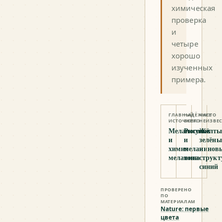
химическая
проверка
и
четыре
хорошо
изученных
примера.
ГЛАВНЫЙ
НАДЁЖНЕЕ
ЧАСТО
ИСТОЧНИК
ВСЕГО
НЕИЗВЕ
Меланосомы
Рисунок
Жёлты
и
и
зелён
химия
меланинов
и
меланина
тона
струк
синий
ПРОВЕРЕНО
ПО
МАТЕРИАЛАМ
Nature: первые
цвета