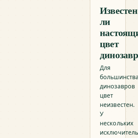
Известен
ли
настоящ
цвет
динозавр
Для
большинств
динозавров
цвет
неизвестен.
У
нескольких
исключител