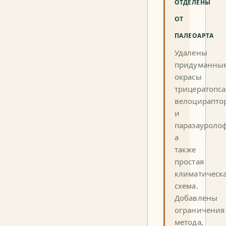
ОТДЕЛЕНЫ
ОТ
ПАЛЕОАРТА
Удалены
придуманны
окрасы
трицератопса
велоцирапто
и
паразауролоф
а
также
простая
климатическ
схема.
Добавлены
ограничения
метода,