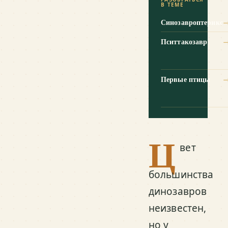
В ТЕМЕ
Синозавроптерикс
Пситтакозавр
Первые птицы
Ц
вет
большинства
динозавров
неизвестен,
но у