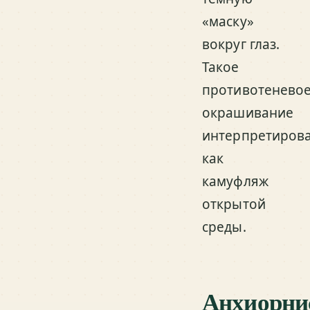
«маску»
вокруг глаз.
Такое
противотенево
окрашивание
интерпретиров
как
камуфляж
открытой
среды.
Анхиорни