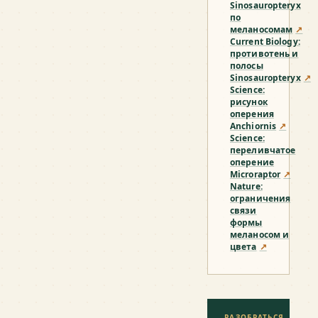
Sinosauropteryx
по
меланосомам
↗
Current Biology:
противотень и
полосы
Sinosauropteryx
↗
Science:
рисунок
оперения
Anchiornis
↗
Science:
переливчатое
оперение
Microraptor
↗
Nature:
ограничения
связи
формы
меланосом и
цвета
↗
РАЗОБРАТЬСЯ