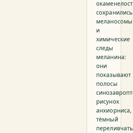
окаменелост
сохранились
меланосомы
и
химические
следы
меланина:
они
показывают
полосы
синозавропт
рисунок
анхиорниса,
тёмный
переливчат