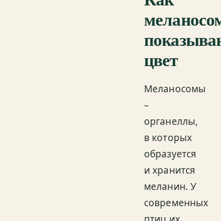
меланосо
показыва
цвет
Меланосомы
–
органеллы,
в которых
образуется
и хранится
меланин. У
современных
птиц их