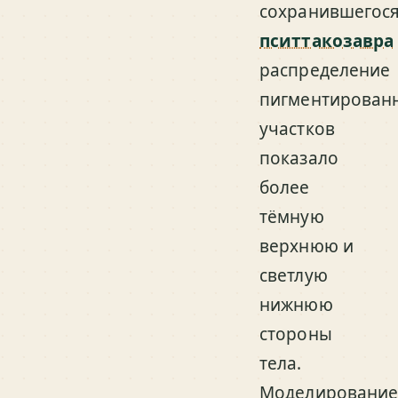
сохранившегос
пситтакозавра
распределение
пигментирован
участков
показало
более
тёмную
верхнюю и
светлую
нижнюю
стороны
тела.
Моделировани