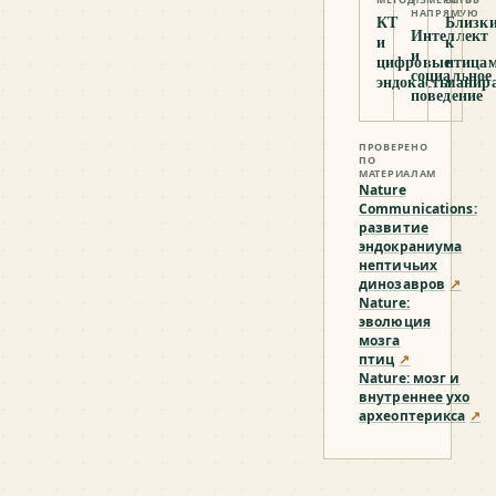
НАПРЯМУЮ
КТ
Близк
Интеллект
и
к
и
цифровые
птица
социальное
эндокасты
манир
поведение
ПРОВЕРЕНО
ПО
МАТЕРИАЛАМ
Nature
Communications:
развитие
эндокраниума
нептичьих
динозавров
↗
Nature:
эволюция
мозга
птиц
↗
Nature: мозг и
внутреннее ухо
археоптерикса
↗