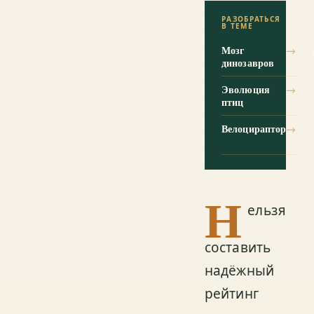
РАЗОБРАТЬСЯ
В ТЕМЕ
Мозг
→
динозавров
Эволюция
→
птиц
Велоцираптор
→
Н
ельзя
составить
надёжный
рейтинг