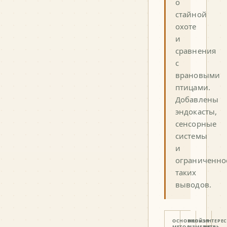
о
стайной
охоте
и
сравнения
с
врановыми
птицами.
Добавлены
эндокасты,
сенсорные
системы
и
ограниченно
таких
выводов.
ОСНОВНОЙ
НЕЛЬЗЯ
ИНТЕРЕ
МЕТОД
ИЗМЕРИТЬ
ВЕТВЬ