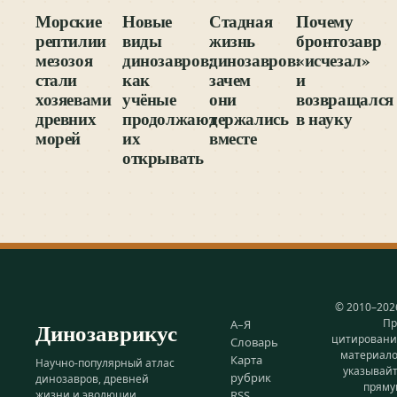
Морские
Новые
Стадная
Почему
рептилии
виды
жизнь
бронтозавр
мезозоя
динозавров:
динозавров:
«исчезал»
стали
как
зачем
и
хозяевами
учёные
они
возвращался
древних
продолжают
держались
в науку
морей
их
вместе
открывать
© 2010–202
Пр
Динозаврикус
А–Я
цитирован
Словарь
материал
Карта
Научно-популярный атлас
указывай
рубрик
динозавров, древней
прям
жизни и эволюции.
RSS