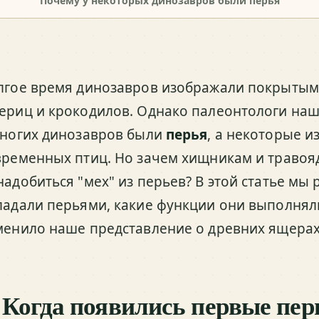
Почему у некоторых динозавров были перья
лгое время динозавров изображали покрытым
ериц и крокодилов. Однако палеонтологи нашл
многих динозавров были
перья
, а некоторые и
временных птиц. Но зачем хищникам и траво
надобиться "мех" из перьев? В этой статье мы
ладали перьями, какие функции они выполняли
менило наше представление о древних ящерах
. Когда появились первые пер