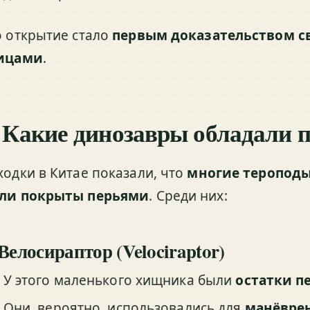
о открытие стало
первым доказательством с
ицами
.
. Какие динозавры обладали 
ходки в Китае показали, что
многие теропод
ли покрыты перьями
. Среди них:
 Велосираптор (Velociraptor)
У этого маленького хищника были
остатки п
Они, вероятно, использовались для
манёврен