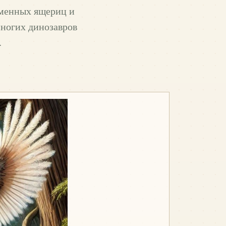
еменных ящериц и
многих динозавров
…