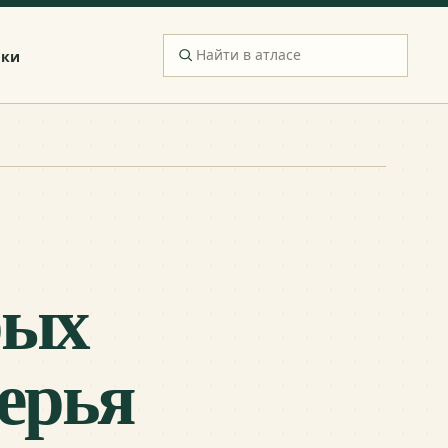
ики
рых
ерья