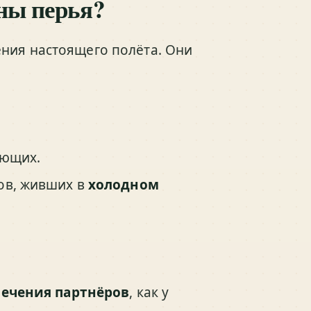
ны перья?
ения настоящего полёта. Они
ающих.
ов, живших в
холодном
ечения партнёров
, как у