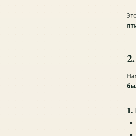
Эт
пт
2
На
бы
1.