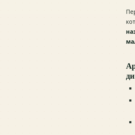
Пе
ко
на
ма
Ар
ди