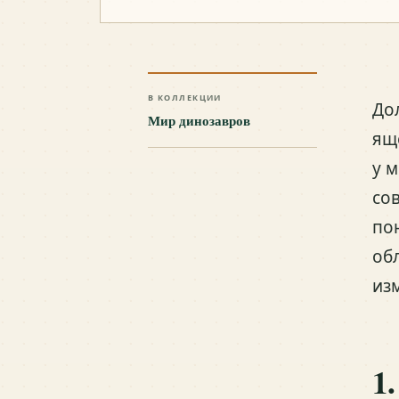
В КОЛЛЕКЦИИ
До
Мир динозавров
ящ
у 
со
по
об
из
1