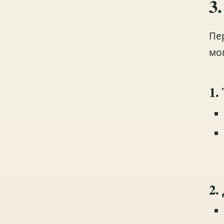
3
Пе
мо
1.
2.