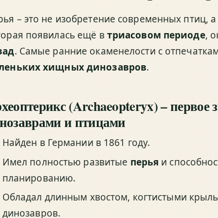
рья – это не изобретение современных птиц, а
торая появилась ещё в
триасовом периоде
, 
зад
. Самые ранние окаменелости с отпечатка
леньких хищных динозавров
.
хеоптерикс (Archaeopteryx) – первое 
нозаврами и птицами
Найден в Германии в 1861 году.
Имел полностью развитые
перья
и способнос
планированию.
Обладал длинным хвостом, когтистыми крыль
динозавров.