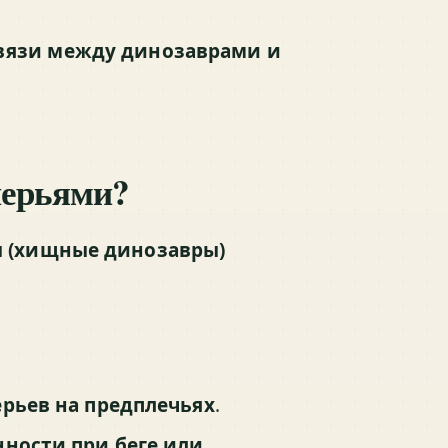
вязи между динозаврами и
перьями?
ы (хищные динозавры)
ерьев на предплечьях
.
ности при беге или