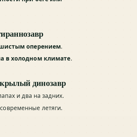
тираннозавр
шистым оперением
.
а в холодном климате
.
ёхкрылый динозавр
лапах и два на задних.
к современные летяги.