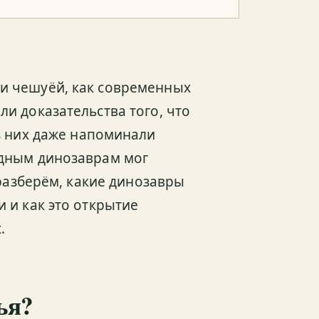
и чешуёй, как современных
и доказательства того, что
з них даже напоминали
ядным динозаврам мог
 разберём, какие динозавры
 и как это открытие
.
ья?