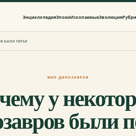
Энциклопедия
Эпохи
Ископаемые
Эволюция
Рубр
В БЫЛИ ПЕРЬЯ
МИР ДИНОЗАВРОВ
чему у некото
озавров были п