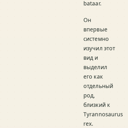
bataar
.
Он
впервые
системно
изучил этот
вид и
выделил
его как
отдельный
род,
близкий к
Tyrannosaurus
rex
.