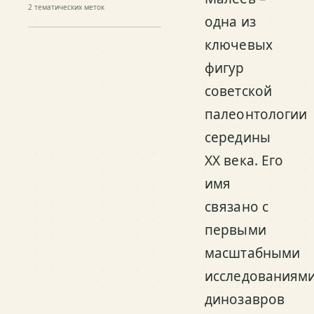
2
тематических меток
одна из
ключевых
фигур
советской
палеонтологии
середины
XX века. Его
имя
связано с
первыми
масштабными
исследованиям
динозавров