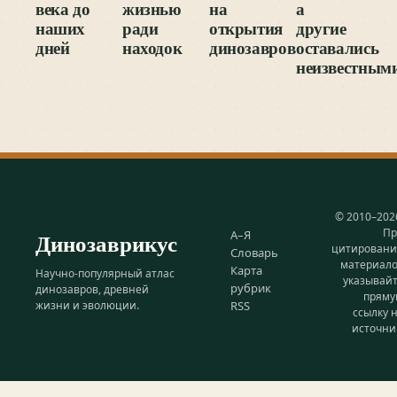
века до
жизнью
на
а
наших
ради
открытия
другие
дней
находок
динозавров
оставались
неизвестным
© 2010–202
Пр
Динозаврикус
А–Я
цитирован
Словарь
материал
Карта
Научно-популярный атлас
указывай
рубрик
динозавров, древней
прям
жизни и эволюции.
RSS
ссылку 
источни