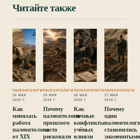
Читайте также
ПАЛЕОНТОЛОГИ
ПАЛЕОНТОЛОГИ
ПАЛЕОНТОЛОГИ
ПАЛЕОНТОЛОГИ
30 МАЯ
29 МАЯ
28 МАЯ
27 МАЯ
2026 Г.
2026 Г.
2026 Г.
2026 Г.
Как
Почему
Как
Почему
менялась
палеонтологи
личные
одни
работа
прошлого
конфликты
палеонтолог
палеонтолога
часто
учёных
становились
от XIX
рисковали
влияли
знаменитыми