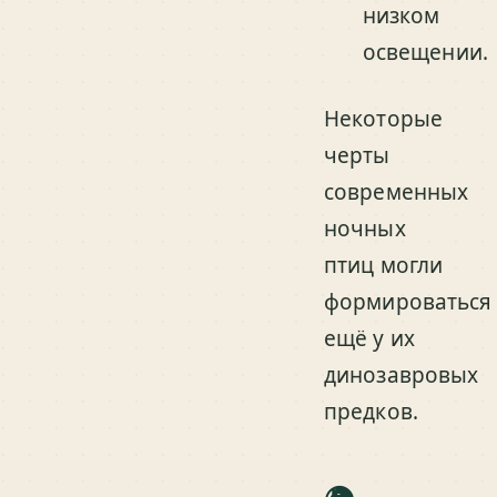
низком
освещении.
Некоторые
черты
современных
ночных
птиц могли
формироваться
ещё у их
динозавровых
предков.