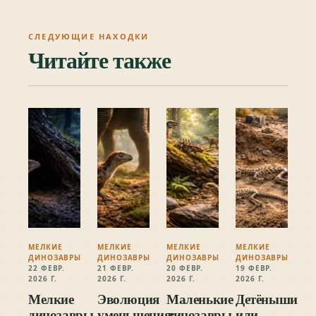
СЛЕДУЮЩИЕ НАХОДКИ
Читайте также
МЕЛКИЕ
МЕЛКИЕ
МЕЛКИЕ
МЕЛКИЕ
ДИНОЗАВРЫ
ДИНОЗАВРЫ
ДИНОЗАВРЫ
ДИНОЗАВРЫ
22 ФЕВР.
21 ФЕВР.
20 ФЕВР.
19 ФЕВР.
2026 Г.
2026 Г.
2026 Г.
2026 Г.
Мелкие
Эволюция
Маленькие
Детёныши
динозавры
уменьшения:
динозавры
или