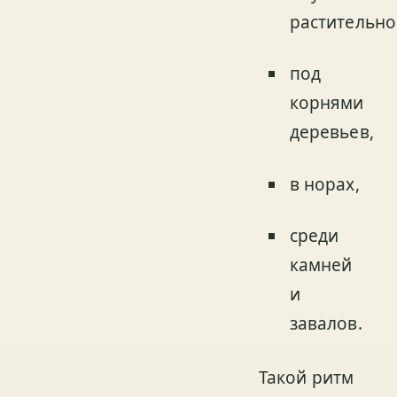
растительно
под
корнями
деревьев,
в норах,
среди
камней
и
завалов.
Такой ритм