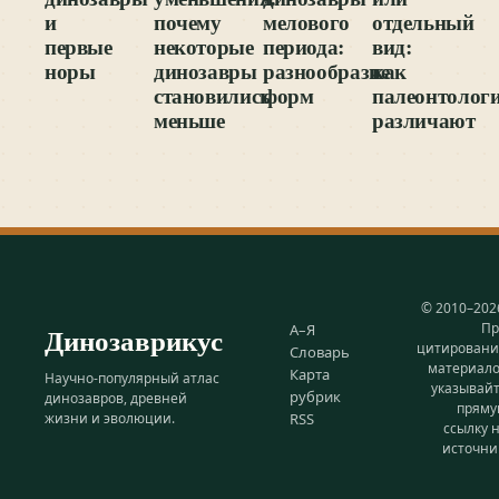
и
почему
мелового
отдельный
первые
некоторые
периода:
вид:
норы
динозавры
разнообразие
как
становились
форм
палеонтолог
меньше
различают
© 2010–202
Пр
Динозаврикус
А–Я
цитирован
Словарь
материал
Карта
Научно-популярный атлас
указывай
рубрик
динозавров, древней
прям
жизни и эволюции.
RSS
ссылку 
источни