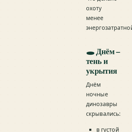
охоту
менее
энергозатратно
🕳️ Днём –
тень и
укрытия
Днём
ночные
динозавры
скрывались:
в густой