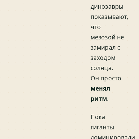
динозавры
показывают,
что
мезозой не
замирал с
заходом
солнца.
Он просто
менял
ритм
.
Пока
гиганты
доминировали