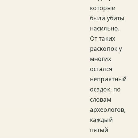
которые
были убиты
насильно.
От таких
раскопок у
многих
остался
неприятный
осадок, по
словам
археологов,
каждый
пятый