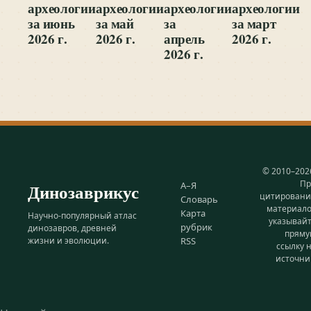
археологии
археологии
археологии
археологии
за июнь
за май
за
за март
2026 г.
2026 г.
апрель
2026 г.
2026 г.
© 2010–202
Пр
Динозаврикус
А–Я
цитирован
Словарь
материал
Карта
Научно-популярный атлас
указывай
рубрик
динозавров, древней
прям
жизни и эволюции.
RSS
ссылку 
источни