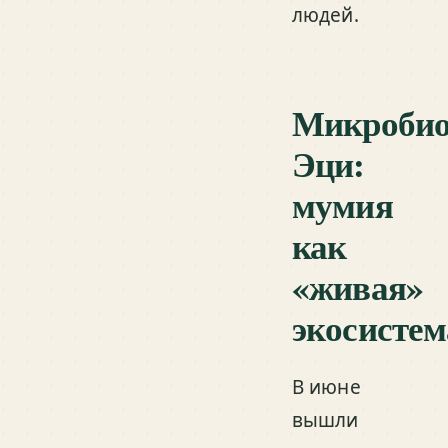
людей.
Микроби
Эци:
мумия
как
«живая»
экосистем
В июне
вышли